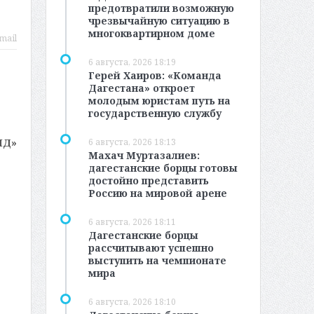
предотвратили возможную
чрезвычайную ситуацию в
многоквартирном доме
mail
6 августа, 2026 18:19
Герей Хаиров: «Команда
Дагестана» откроет
молодым юристам путь на
государственную службу
6 августа, 2026 18:13
МД»
Махач Муртазалиев:
дагестанские борцы готовы
достойно представить
Россию на мировой арене
6 августа, 2026 18:11
Дагестанские борцы
рассчитывают успешно
выступить на чемпионате
мира
6 августа, 2026 18:10