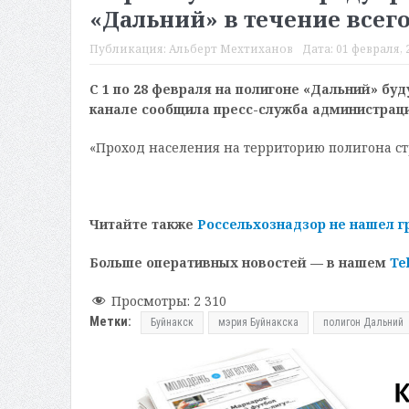
«Дальний» в течение всег
Публикация:
Альберт Мехтиханов
Дата:
01 февраля, 2
С 1 по 28 февраля на полигоне «Дальний» буд
канале сообщила пресс-служба администраци
«Проход населения на территорию полигона ст
Читайте также
Россельхознадзор не нашел г
Больше оперативных новостей — в нашем
Te
Просмотры:
2 310
Метки:
Буйнакск
мэрия Буйнакска
полигон Дальний