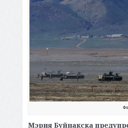
Фо
Мэрия Буйнакска предупре