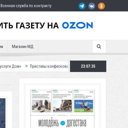
Военная служба по контракту
ии
Магазин МД
иставы конфисковали двух бурых медведей у жителя Дагестана
23:07:37
Роспо