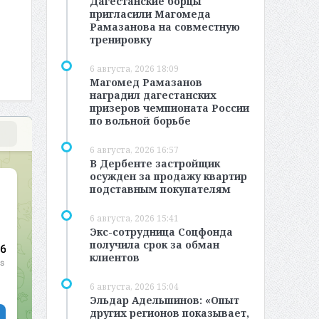
Дагестанские борцы
пригласили Магомеда
Рамазанова на совместную
тренировку
6 августа, 2026 18:09
Магомед Рамазанов
наградил дагестанских
призеров чемпионата России
по вольной борьбе
6 августа, 2026 16:57
В Дербенте застройщик
осужден за продажу квартир
подставным покупателям
6 августа, 2026 15:41
Экс-сотрудница Соцфонда
получила срок за обман
клиентов
6 августа, 2026 15:04
Эльдар Адельшинов: «Опыт
других регионов показывает,