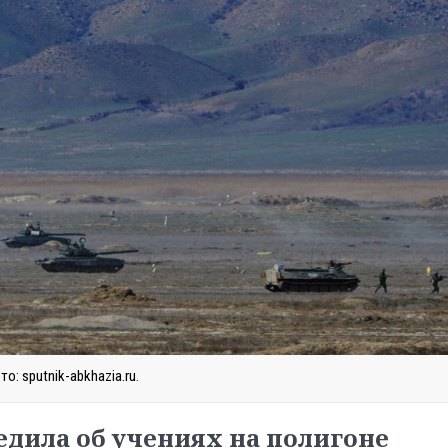
то: sputnik-abkhazia.ru.
дила об учениях на полигоне