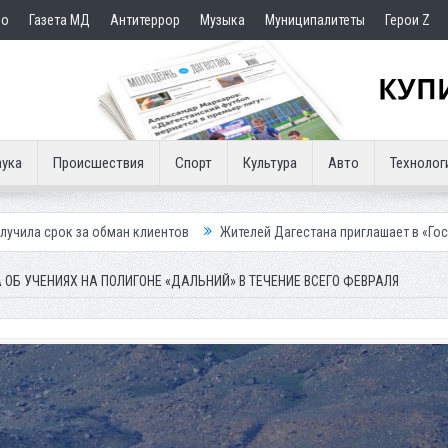
но
Газета МД
Антитеррор
Музыка
Муниципалитеты
Герои Z
ука
Происшествия
Спорт
Культура
Авто
Технолог
н клиентов
Жителей Дагестана приглашает в «Госуслуги Дом»
Пр
ОБ УЧЕНИЯХ НА ПОЛИГОНЕ «ДАЛЬНИЙ» В ТЕЧЕНИЕ ВСЕГО ФЕВРАЛЯ