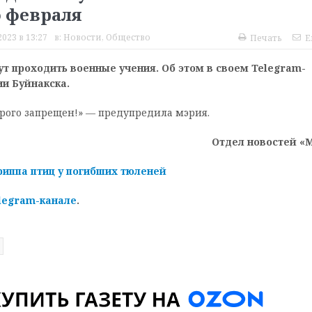
о февраля
023 в 13:27
в:
Новости
,
Общество
Печать
E
ут проходить военные учения. Об этом в своем Telegram-
и Буйнакска.
рого запрещен!» — предупредила мэрия.
Отдел новостей «
риппа птиц у погибших тюленей
legram-канале
.