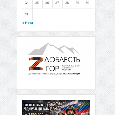
24
25
26
27
28
29
30
31
« Июл