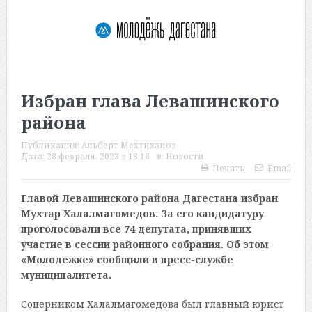
Избран глава Левашинского
района
Публикация:
Альберт Мехтиханов
Дата:
28 февраля, 2023 в 18:18
в:
Новости
Печать
Email
Главой Левашинского района Дагестана избран
Мухтар Халалмагомедов. За его кандидатуру
проголосовали все 74 депутата, принявших
участие в сессии районного собрания. Об этом
«Молодежке» сообщили в пресс-службе
муниципалитета.
Соперником Халалмагомедова был главный юрист