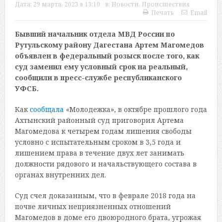
Дата:
29 марта, 2023 в 13:10
в:
Новости
,
Происшествия
Печать
Email
Бывший начальник отдела МВД России по
Рутульскому району Дагестана Артем Магомедов
объявлен в федеральный розыск после того, как
суд заменил ему условный срок на реальный,
сообщили в пресс-службе республиканского
УФСБ.
Как
сообщала
«Молодежка», в октябре прошлого года
Ахтынский районный суд приговорил Артема
Магомедова к четырем годам лишения свободы
условно с испытательным сроком в 3,5 года и
лишением права в течение двух лет занимать
должности рядового и начальствующего состава в
органах внутренних дел.
Суд счел доказанным, что в феврале 2018 года на
почве личных неприязненных отношений
Магомедов в доме его двоюродного брата, угрожая