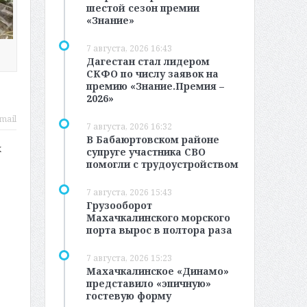
шестой сезон премии
«Знание»
7 августа, 2026 16:43
Дагестан стал лидером
СКФО по числу заявок на
премию «Знание.Премия –
2026»
mail
7 августа, 2026 16:32
В Бабаюртовском районе
х
супруге участника СВО
помогли с трудоустройством
7 августа, 2026 15:43
Грузооборот
Махачкалинского морского
порта вырос в полтора раза
7 августа, 2026 15:23
Махачкалинское «Динамо»
представило «эпичную»
гостевую форму