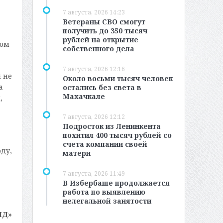
7 августа, 2026 14:23
Ветераны СВО смогут
получить до 350 тысяч
рублей на открытие
ком
собственного дела
7 августа, 2026 12:16
4 не
Около восьми тысяч человек
а
остались без света в
Махачкале
,
7 августа, 2026 12:12
Подросток из Ленинкента
похитил 400 тысяч рублей со
счета компании своей
ду,
матери
7 августа, 2026 11:49
В Избербаше продолжается
работа по выявлению
нелегальной занятости
МД»