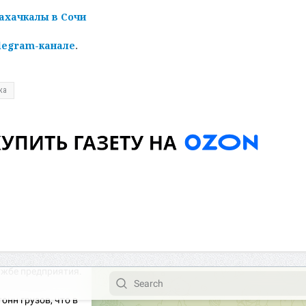
Махачкалы в Сочи
legram-канале
.
ка