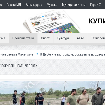
но
Газета МД
Антитеррор
Музыка
Муниципалитеты
Герои Z
ука
Происшествия
Спорт
Культура
Авто
Технолог
кале
В Дербенте застройщик осужден за продажу квартир подставны
Х ПОГИБЛИ ШЕСТЬ ЧЕЛОВЕК