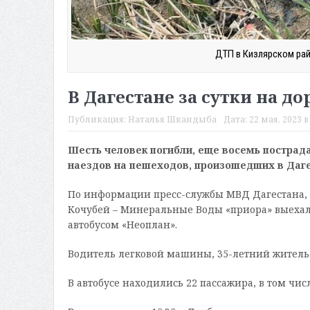
ДТП в Кизлярском рай
В Дагестане за сутки на д
Публикация:
Наталья Шкандыба
Дата:
22 мая, 2023 в
Шесть человек погибли, еще восемь пострада
наездов на пешеходов, произошедших в Даге
По информации пресс-службы МВД Дагестана, в
Кочубей – Минеральные Воды «приора» выехала
автобусом «Неоплан».
Водитель легковой машины, 35-летний житель 
В автобусе находились 22 пассажира, в том чис