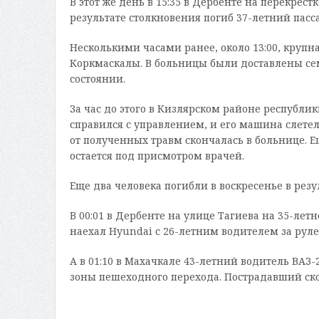
В этот же день в 15:35 в Дербенте на перекрест
результате столкновения погиб 37-летний пасс
Несколькими часами ранее, около 13:00, крупн
Коркмаскалы. В больницы были доставлены се
состоянии.
За час до этого в Кизлярском районе республик
справился с управлением, и его машина слетела
от полученных травм скончалась в больнице. 
остается под присмотром врачей.
Еще два человека погибли в воскресенье в резу
В 00:01 в Дербенте на улице Тагиева на 35-ле
наехал Hyundai с 26-летним водителем за руле
А в 01:10 в Махачкале 43-летний водитель ВАЗ
зоны пешеходного перехода. Пострадавший ско