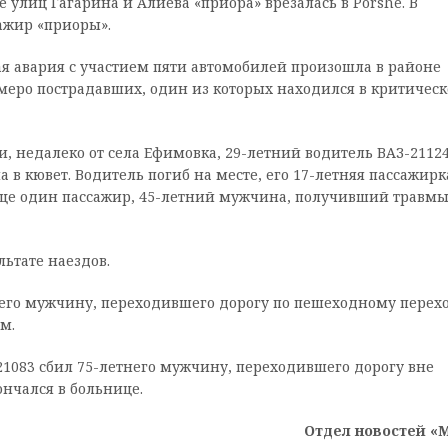
ке улиц Гагарина и Алиева «приора» врезалась в Porshe. В
ажир «приоры».
ая авария с участием пяти автомобилей произошла в районе
меро пострадавших, один из которых находился в критичес
и, недалеко от села Ефимовка, 29-летний водитель ВАЗ-2112
 в кювет. Водитель погиб на месте, его 17-летняя пассажирк
Еще один пассажир, 45-летний мужчина, получивший травмы
льтате наездов.
тнего мужчину, переходившего дорогу по пешеходному перехо
м.
-21083 сбил 75-летнего мужчину, переходившего дорогу вне
нчался в больнице.
Отдел новостей «