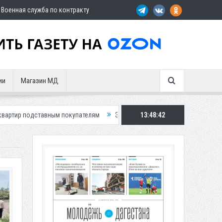
Военная служба по контракту
ии
Магазин МД
м покупателям
Экс-сотрудница Соцфонда получила срок за обман кл
13:48:43