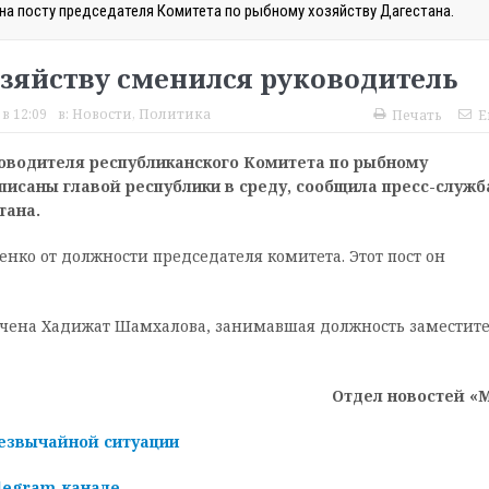
а посту председателя Комитета по рыбному хозяйству Дагестана.
зяйству сменился руководитель
в 12:09
в:
Новости
,
Политика
Печать
E
оводителя республиканского Комитета по рыбному
писаны главой республики в среду, сообщила пресс-служб
тана.
нко от должности председателя комитета. Этот пост он
чена Хадижат Шамхалова, занимавшая должность заместит
Отдел новостей «
езвычайной ситуации
legram-канале
.