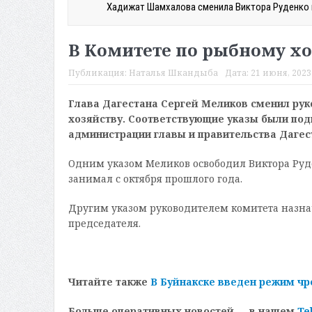
Хадижат Шамхалова сменила Виктора Руденко н
В Комитете по рыбному хо
Публикация:
Наталья Шкандыба
Дата:
21 июня, 2023 
Глава Дагестана Сергей Меликов сменил рук
хозяйству. Соответствующие указы были под
администрации главы и правительства Дагес
Одним указом Меликов освободил Виктора Руде
занимал с октября прошлого года.
Другим указом руководителем комитета назна
председателя.
Читайте также
В Буйнакске введен режим чр
Больше оперативных новостей — в нашем
Te