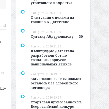
утонувшего подростка
8 августа, 2026 11:30
О ситуации с ценами на
топливо в Дагестане
mail
8 августа, 2026 11:00
Султану Абдуралимову — 30
а
7 августа, 2026 21:22
В минцифры Дагестана
разработали бот по
созданию корпусов
национальных языков
еля
7 августа, 2026 19:37
Махачкалинское «Динамо»
осталось без словенского
легионера
МД»
7 августа, 2026 19:29
Стартовал прием заявок на
Всероссийский конкурс