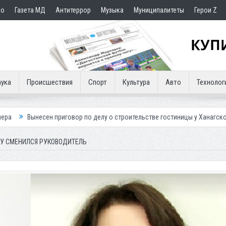
но
Газета МД
Антитеррор
Музыка
Муниципалитеты
Герои Z
ука
Происшествия
Спорт
Культура
Авто
Технолог
риговор по делу о строительстве гостиницы у Ханагского водопада
ВУ СМЕНИЛСЯ РУКОВОДИТЕЛЬ