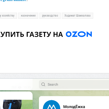
у хозяйству
назначение
руководство
Хадижат Шамхалова