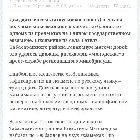
Дата:
10 июля, 2023 в 18:43
в:
Новости
,
Образование
,
Общество
Печать
Email
Двадцать восемь выпускников школ Дагестана
получили максимальное количество баллов по
одному из предметов на Едином государственном
экзамене. Школьнице из села Татиль
Табасаранского района Гаваханум Магомедовой
это удалось дважды, рассказали «Молодежке»в
пресс-службе регионального минобрнауки.
Наибольшее количество стобалльников
зафиксировано на экзамене по русскому языку –
тринадцать. Девять выпускников получили
максимальный результат на экзамене по химии,
четверо – на биологии, по одному – на профильной
математике, литературе и информатике.
Выпускница Татильской средней школы
Табасаранского района Гаваханум Магомедова
набрала по 100 баллов на двух экзаменах – по