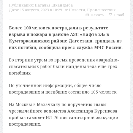
Публикация:
Наталья Шкандыба
Дата:
15 августа, 2023 в 10:29
в:
Новости
,
Происшествия
Печать
Email
Более 100 человек пострадали в результате
взрыва и пожара в районе АЗС «Нафта 24» в
Кумторкалинском районе Дагестана, тридцать из
них погибли, сообщила пресс-служба МЧС России.
Во вторник утром во время проведения аварийно-
спасательных работ были найдены тела еще трех
погибших.
По уточненной информации, общее число
пострадавших и погибших составило 105 человек.
Из Москвы в Махачкалу по поручению главы
чрезвычайного ведомства Александра Куренкова
прибыл самолет ИЛ-76 для санитарной эвакуации
пострадавших.