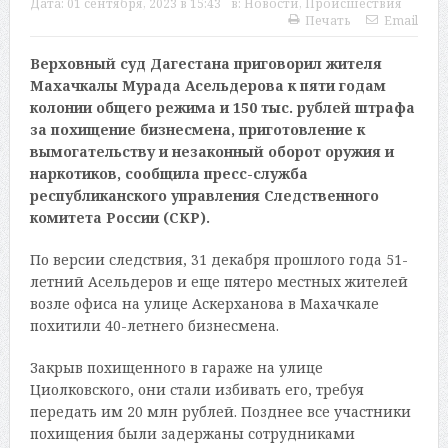
Дата:
01 сентября, 2023 в 15:43
в:
Новости
,
Происшествия
Печать
Email
Верховный суд Дагестана приговорил жителя
Махачкалы Мурада Асельдерова к пяти годам
колонии общего режима и 150 тыс. рублей штрафа
за похищение бизнесмена, приготовление к
вымогательству и незаконный оборот оружия и
наркотиков, сообщила пресс-служба
республиканского управления Следственного
комитета России (СКР).
По версии следствия, 31 декабря прошлого года 51-
летний Асельдеров и еще пятеро местных жителей
возле офиса на улице Аскерханова в Махачкале
похитили 40-летнего бизнесмена.
Закрыв похищенного в гараже на улице
Циолковского, они стали избивать его, требуя
передать им 20 млн рублей. Позднее все участники
похищения были задержаны сотрудниками