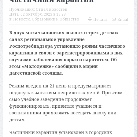
Публикация:
Отдел новостей
Дата:
02 октября, 2023 в 18:28
в:
Новости
,
Образование
,
Общество
Печать
Email
В двух махачкалинских школах и трех детских
садах региональное управление
Роспотребнадзора установило режим частичного
карантина в связи с зарегистрированными в них
случаями заболевания корью и паротитом. Об
этом «Молодежке» сообщили в мэрии
дагестанской столицы.
Режим введен на 21 день и предусматривает
недопуск к занятиям непривитых детей. При этом
само учебное заведение продолжает
функционировать, привитые учащиеся и
воспитанники продолжать посещать школу или
детсад.
Частичный карантин установлен в городских