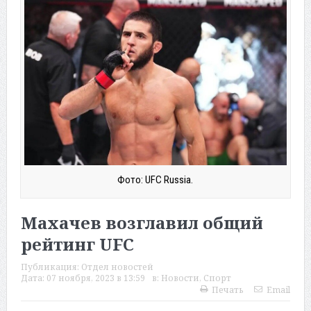
Фото: UFC Russia.
Махачев возглавил общий
рейтинг UFC
Публикация:
Отдел новостей
Дата:
07 ноября, 2023 в 13:59
в:
Новости
,
Спорт
Печать
Email