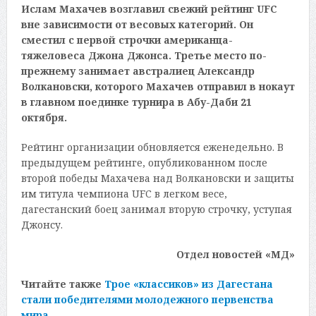
Ислам Махачев возглавил свежий рейтинг UFC
вне зависимости от весовых категорий. Он
сместил с первой строчки американца-
тяжеловеса Джона Джонса. Третье место по-
прежнему занимает австралиец Александр
Волкановски, которого Махачев отправил в нокаут
в главном поединке турнира в Абу-Даби 21
октября.
Рейтинг организации обновляется еженедельно. В
предыдущем рейтинге, опубликованном после
второй победы Махачева над Волкановски и защиты
им титула чемпиона UFC в легком весе,
дагестанский боец занимал вторую строчку, уступая
Джонсу.
Отдел новостей «МД»
Читайте также
Трое «классиков» из Дагестана
стали победителями молодежного первенства
мира