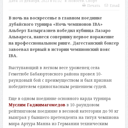
Дата:
10 декабря, 2023 в 01:32
в:
Новости
,
Спорт
Печать
Email
В ночь на воскресенье в главном поединке
дубайского турнира «Ночь чемпионов IBA»
Альберт Батыргазиев победил кубинца Лазаро
Альвареса, нанеся сопернику первое поражение
на профессиональном ринге. Дагестанский боксер
завоевал первый в истории чемпионский пояс
IBA.
Выступающий в легком весе уроженец села
Геметюбе Бабаюртовского района провел 10-
раундовый бой с преимуществом и был признан
победителем единогласным решением судей.
Еще в одном поединке основного карда турнира
Муслим Гаджимагомедов
в 10-раундовом
рейтинговом поединке в весовой категории до 90 кг
выиграл у бывшего претендента на титул чемпиона
мира Артура Манна из Германии техническим