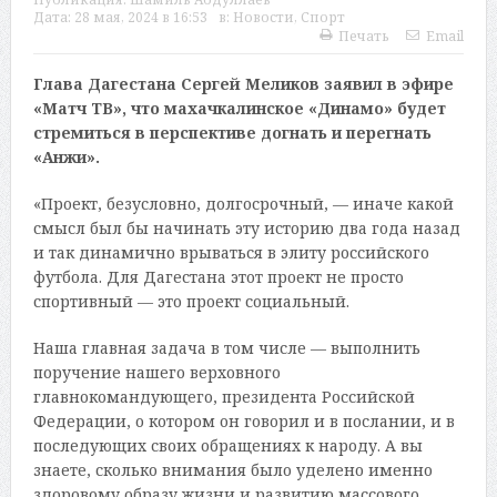
Дата:
28 мая, 2024 в 16:53
в:
Новости
,
Спорт
Печать
Email
Глава Дагестана Сергей Меликов заявил в эфире
«Матч ТВ», что махачкалинское «Динамо» будет
стремиться в перспективе догнать и перегнать
«Анжи».
«Проект, безусловно, долгосрочный, — иначе какой
смысл был бы начинать эту историю два года назад
и так динамично врываться в элиту российского
футбола. Для Дагестана этот проект не просто
спортивный — это проект социальный.
Наша главная задача в том числе — выполнить
поручение нашего верховного
главнокомандующего, президента Российской
Федерации, о котором он говорил и в послании, и в
последующих своих обращениях к народу. А вы
знаете, сколько внимания было уделено именно
здоровому образу жизни и развитию массового