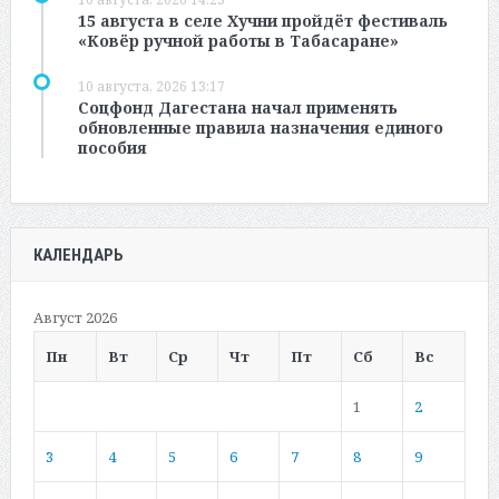
15 августа в селе Хучни пройдёт фестиваль
«Ковёр ручной работы в Табасаране»
10 августа, 2026 13:17
Соцфонд Дагестана начал применять
обновленные правила назначения единого
пособия
КАЛЕНДАРЬ
Август 2026
Пн
Вт
Ср
Чт
Пт
Сб
Вс
1
2
3
4
5
6
7
8
9