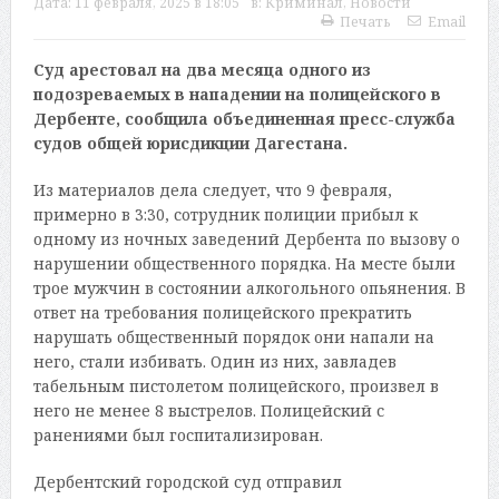
Дата:
11 февраля, 2025 в 18:05
в:
Криминал
,
Новости
Печать
Email
Суд арестовал на два месяца одного из
подозреваемых в нападении на полицейского в
Дербенте, сообщила объединенная пресс-служба
судов общей юрисдикции Дагестана.
Из материалов дела следует, что 9 февраля,
примерно в 3:30, сотрудник полиции прибыл к
одному из ночных заведений Дербента по вызову о
нарушении общественного порядка. На месте были
трое мужчин в состоянии алкогольного опьянения. В
ответ на требования полицейского прекратить
нарушать общественный порядок они напали на
него, стали избивать. Один из них, завладев
табельным пистолетом полицейского, произвел в
него не менее 8 выстрелов. Полицейский с
ранениями был госпитализирован.
Дербентский городской суд отправил