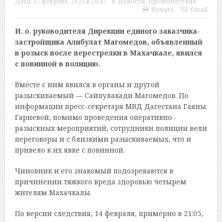
Дата:
17 февраля, 2025 в 20:47
в:
Новости
,
Происшествия
Печать
Email
И. о. руководителя Дирекции единого заказчика-
застройщика Алибулат Магомедов, объявленный
в розыск после перестрелки в Махачкале, явился
с повинной в полицию.
Вместе с ним явился в органы и другой
разыскиваемый — Сайпулакади Магомедов. По
информации пресс-секретаря МВД Дагестана Гаяны
Гариевой, помимо проведения оперативно-
разыскных мероприятий, сотрудники полиции вели
переговоры и с близкими разыскиваемых, что и
привело к их явке с повинной.
Чиновник и его знакомый подозреваются в
причинении тяжкого вреда здоровью четырем
жителям Махачкалы.
По версии следствия, 14 февраля, примерно в 21:05,