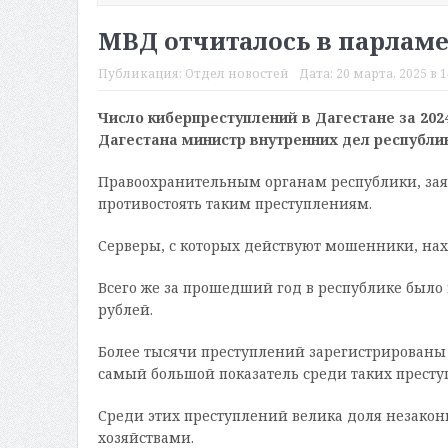
МВД отчиталось в парламе
Публикация:
Отдел новостей
Дата:
20 марта, 2025 в 1
Число киберпреступлений в Дагестане за 202
Дагестана министр внутренних дел республ
Правоохранительным органам республики, зая
противостоять таким преступлениям.
Серверы, с которых действуют мошенники, нахо
Всего же за прошедший год в республике было
рублей.
Более тысячи преступлений зарегистрированы 
самый большой показатель среди таких прест
Среди этих преступлений велика доля незакон
хозяйствами.