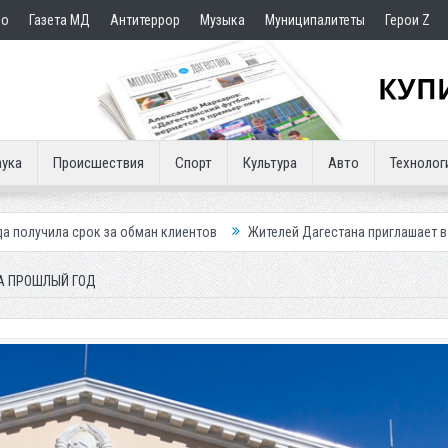
но
Газета МД
Антитеррор
Музыка
Муниципалитеты
Герои Z
ука
Происшествия
Спорт
Культура
Авто
Технолог
за обман клиентов
Жителей Дагестана приглашает в «Госуслуги Дом»
А ПРОШЛЫЙ ГОД