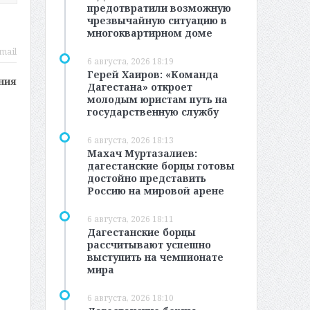
предотвратили возможную
чрезвычайную ситуацию в
многоквартирном доме
mail
6 августа, 2026 18:19
Герей Хаиров: «Команда
ния
Дагестана» откроет
молодым юристам путь на
государственную службу
6 августа, 2026 18:13
Махач Муртазалиев:
дагестанские борцы готовы
достойно представить
Россию на мировой арене
6 августа, 2026 18:11
Дагестанские борцы
рассчитывают успешно
выступить на чемпионате
мира
6 августа, 2026 18:10