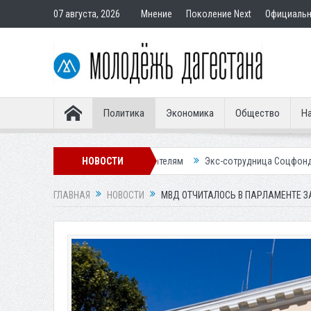
07 августа, 2026
Мнение
Поколение Next
Официаль
Политика
Экономика
Общество
На
р подставным покупателям
НОВОСТИ
Экс-сотрудница Соцфонда получила срок 
ГЛАВНАЯ
НОВОСТИ
МВД ОТЧИТАЛОСЬ В ПАРЛАМЕНТЕ З