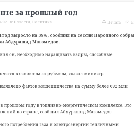
нте за прошлый год
4:02
в:
Новости
,
Политика
Печать
E
4 год выросло на 58%, сообщил на сессии Народного собра
ики Абдурашид Магомедов.
вил он, необходимо наращивать кадры, способные
дятся в основном за рубежом, сказал министр.
 выявлено фактов мошенничества на сумму более 682 млн
в прошлом году в топливно-энергетическом комплексе. Это
уплений по стране, сообщил Абдурашид Магомедов.
ного потребления газа и электроэнергии тепличными