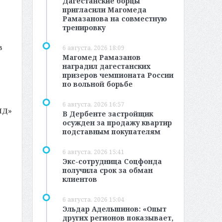
Дагестанские борцы
пригласили Магомеда
Рамазанова на совместную
тренировку
в
6 августа, 2026 18:09
Магомед Рамазанов
наградил дагестанских
призеров чемпионата России
по вольной борьбе
6 августа, 2026 16:57
МД»
В Дербенте застройщик
осужден за продажу квартир
подставным покупателям
6 августа, 2026 15:41
Экс-сотрудница Соцфонда
получила срок за обман
клиентов
6 августа, 2026 15:04
Эльдар Адельшинов: «Опыт
других регионов показывает,