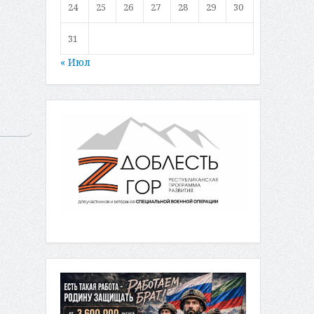
24
25
26
27
28
29
30
31
« Июл