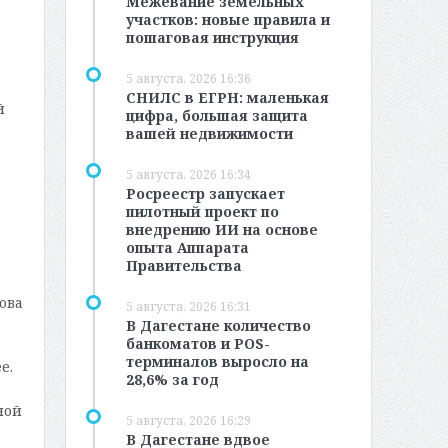
Межевание земельных
участков: новые правила и
пошаговая инструкция
5 августа, 2026 16:36
СНИЛС в ЕГРН: маленькая
й
цифра, большая защита
вашей недвижимости
5 августа, 2026 16:34
Росреестр запускает
пилотный проект по
внедрению ИИ на основе
опыта Аппарата
Правительства
ова
5 августа, 2026 16:31
В Дагестане количество
банкоматов и POS-
терминалов выросло на
е.
28,6% за год
ной
5 августа, 2026 16:29
В Дагестане вдвое