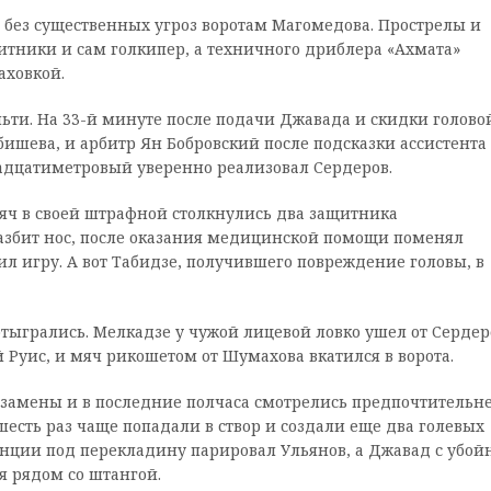
о без существенных угроз воротам Магомедова. Прострелы и
тники и сам голкипер, а техничного дриблера «Ахмата»
аховкой.
ти. На 33-й минуте после подачи Джавада и скидки голово
ишева, и арбитр Ян Бобровский после подсказки ассистента
надцатиметровый уверенно реализовал Сердеров.
мяч в своей штрафной столкнулись два защитника
 разбит нос, после оказания медицинской помощи поменял
л игру. А вот Табидзе, получившего повреждение головы, в
отыгрались. Мелкадзе у чужой лицевой ловко ушел от Сердер
 Руис, и мяч рикошетом от Шумахова вкатился в ворота.
замены и в последние полчаса смотрелись предпочтительне
шесть раз чаще попадали в створ и создали еще два голевых
нции под перекладину парировал Ульянов, а Джавад с убой
я рядом со штангой.