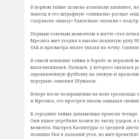
В первом тайме хозяева атаковали активнее, н
навесы в его штрафную «снимали» рослые защи
Садулаева «внизу» бдительно опекали с подстр
Первым голевым моментом в матче стал пеналь
Мрезига мяч угодил в высоко поднятую руку Иб
VAR и просмотра видео указал на точку. Один
В самой концовке тайма в борьбе за верховой 
махачкалинцев. Пальцев, у которого оказался
окровавленную футболку на свежую и продолжи
перерыве заменил Шумахов.
Вскоре после возвращения на поле грозненцы 
и Мрезига, его прострел низом замыкал свежий
К середине тайма динамовцы провели четыре 
Они вдвое перебили хозяев по числу ударов, в 
момента. Выстрел Касинтуры со средней диста
позиции бил в дальний угол, но мяч прокатилс