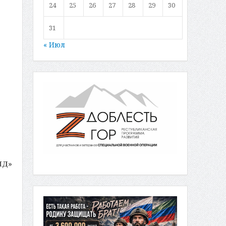
24
25
26
27
28
29
30
31
« Июл
МД»