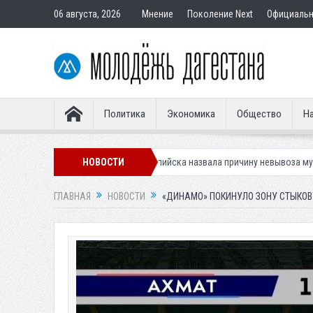
06 августа, 2026
Мнение
Поколение Next
Официаль
Политика
Экономика
Общество
На
ещей
Мэрия Каспийска назвала причину невывоза мусора в городе
НОВОСТИ
ГЛАВНАЯ
НОВОСТИ
«ДИНАМО» ПОКИНУЛО ЗОНУ СТЫКОВ П