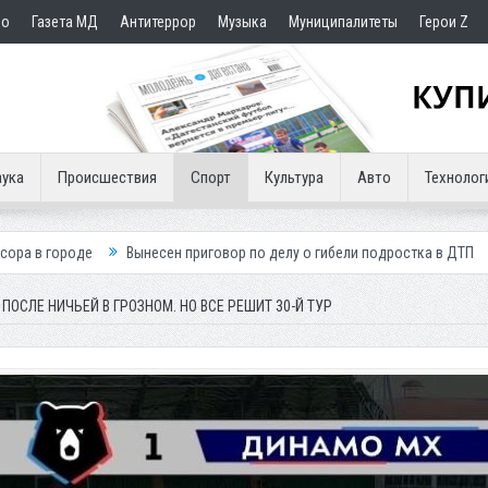
но
Газета МД
Антитеррор
Музыка
Муниципалитеты
Герои Z
ука
Происшествия
Спорт
Культура
Авто
Технолог
Вынесен приговор по делу о гибели подростка в ДТП
Путин посмерт
ОСЛЕ НИЧЬЕЙ В ГРОЗНОМ. НО ВСЕ РЕШИТ 30-Й ТУР