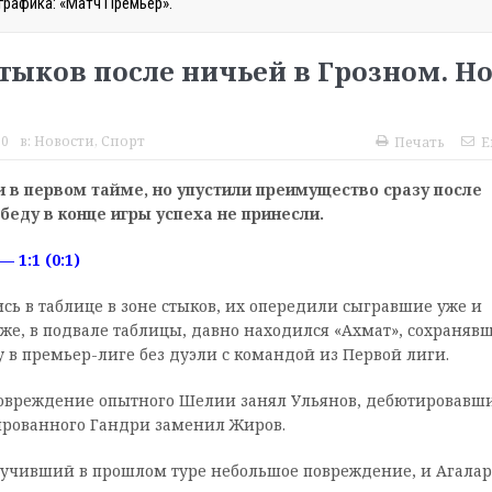
рафика: «Матч Премьер».
тыков после ничьей в Грозном. Н
50
в:
Новости
,
Спорт
Печать
E
 в первом тайме, но упустили преимущество сразу после
беду в конце игры успеха не принесли.
1:1 (0:1)
ь в таблице в зоне стыков, их опередили сыгравшие уже и
е, в подвале таблицы, давно находился «Ахмат», сохраняв
 в премьер-лиге без дуэли с командой из Первой лиги.
 повреждение опытного Шелии занял Ульянов, дебютировавш
ированного Гандри заменил Жиров.
олучивший в прошлом туре небольшое повреждение, и Агалар