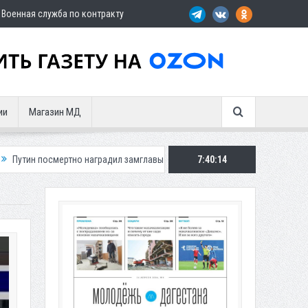
Военная служба по контракту
ии
Магазин МД
но наградил замглавы Шамильского района
7:40:15
Три автомобиля сгорели 