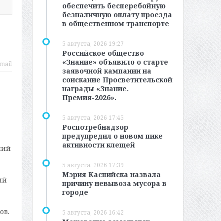
обеспечить бесперебойную
безналичную оплату проезда
в общественном транспорте
о
5 августа, 2026 19:27
Российское общество
«Знание» объявило о старте
mail
заявочной кампании на
соискание Просветительской
награды «Знание.
Премия-2026».
5 августа, 2026 17:45
Роспотребнадзор
предупредил о новом пике
активности клещей
ший
5 августа, 2026 17:39
Мэрия Каспийска назвала
ий
причину невывоза мусора в
городе
ов.
5 августа, 2026 16:42