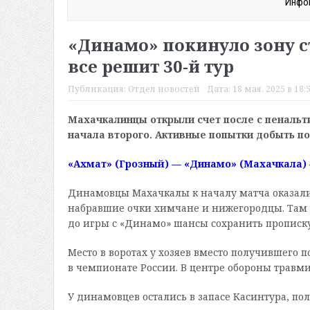
Инфог
«Динамо» покинуло зону с
все решит 30-й тур
Публикация:
Отдел новостей
Дата:
18 мая, 2025 в 18:
Махачкалинцы открыли счет после с пенальти
начала второго. Активные попытки добыть по
«Ахмат» (Грозный) — «Динамо» (Махачкала) — 
Динамовцы Махачкалы к началу матча оказалис
набравшие очки химчане и нижегородцы. Там ж
до игры с «Динамо» шансы сохранить прописку
Место в воротах у хозяев вместо получившего
в чемпионате России. В центре обороны травм
У динамовцев остались в запасе Касинтура, п