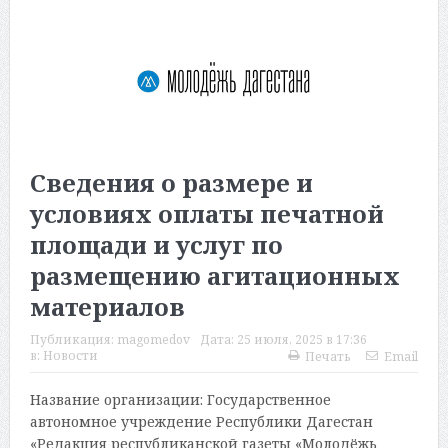
Сведения о размере и
условиях оплаты печатной
площади и услуг по
размещению агитационных
материалов
Публикация:
magomedov
Дата:
25 июля, 2025 в 17:36
в:
Новости
Печать
Email
Название организации: Государственное
автономное учреждение Республики Дагестан
«Редакция республиканской газеты «Молодёжь