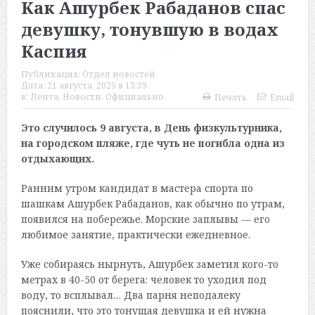
Как Ашурбек Рабаданов спас
девушку, тонувшую в водах
Каспия
Публикация:
Отдел новостей
Дата:
21 августа, 2025 в 13:39
в:
Лента
,
Новости
,
Официально
Печать
Email
Это случилось 9 августа, в День физкультурника,
на городском пляже, где чуть не погибла одна из
отдыхающих.
Ранним утром кандидат в мастера спорта по
шашкам Ашурбек Рабаданов, как обычно по утрам,
появился на побережье. Морские заплывы — его
любимое занятие, практически ежедневное.
Уже собираясь нырнуть, Ашурбек заметил кого-то
метрах в 40-50 от берега: человек то уходил под
воду, то всплывал… Два парня неподалеку
пояснили, что это тонущая девушка и ей нужна