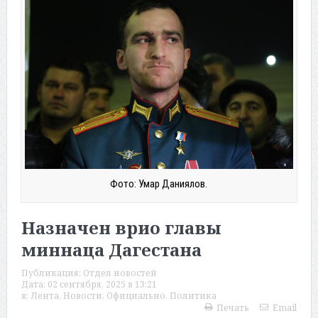
Фото: Умар Даниялов.
Назначен врио главы
миннаца Дагестана
Публикация:
Отдел новостей
Дата:
02 сентября, 2025 в 13:21
в:
Лента
,
Новости
,
Официально
,
Политика
Печать
Email