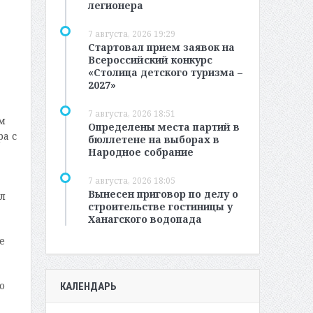
легионера
7 августа, 2026 19:29
Стартовал прием заявок на
Всероссийский конкурс
«Столица детского туризма –
2027»
7 августа, 2026 18:51
м
Определены места партий в
а с
бюллетене на выборах в
Народное собрание
7 августа, 2026 18:05
Вынесен приговор по делу о
л
строительстве гостиницы у
Ханагского водопада
е
о
КАЛЕНДАРЬ