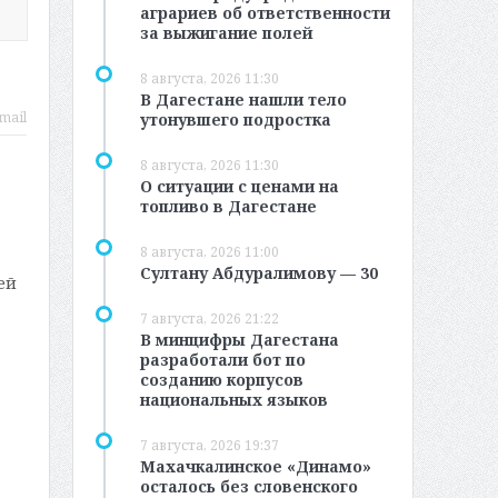
аграриев об ответственности
за выжигание полей
8 августа, 2026 11:30
В Дагестане нашли тело
mail
утонувшего подростка
8 августа, 2026 11:30
О ситуации с ценами на
топливо в Дагестане
8 августа, 2026 11:00
Султану Абдуралимову — 30
ей
7 августа, 2026 21:22
В минцифры Дагестана
разработали бот по
созданию корпусов
национальных языков
7 августа, 2026 19:37
Махачкалинское «Динамо»
осталось без словенского