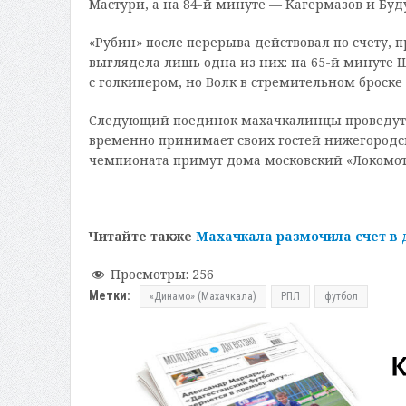
Мастури, а на 84-й минуте — Кагермазов и Бу
«Рубин» после перерыва действовал по счету, п
выглядела лишь одна из них: на 65-й минут
с голкипером, но Волк в стремительном броске
Следующий поединок махачкалинцы проведут в
временно принимает своих гостей нижегородски
чемпионата примут дома московский «Локомот
Читайте также
Махачкала размочила счет в 
Просмотры:
256
Метки:
«Динамо» (Махачкала)
РПЛ
футбол