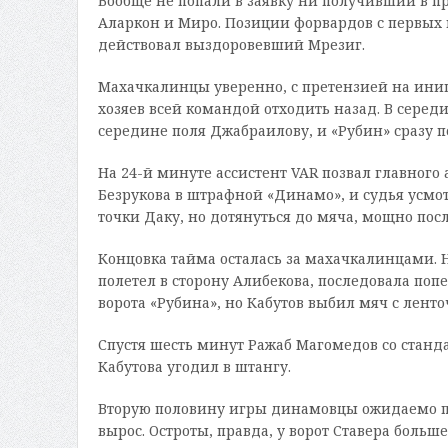
Вообще не попали в заявку ни получивший в 
Аларкон и Миро. Позиции форвардов с первых 
действовал выздоровевший Мрезиг.
Махачкалинцы уверенно, с претензией на иници
хозяев всей командой отходить назад. В серед
середине поля Джабраилову, и «Рубин» сразу 
На 24-й минуте ассистент VAR позвал главного
Безрукова в штрафной «Динамо», и судья усмот
точки Даку, но дотянуться до мяча, мощно пос
Концовка тайма осталась за махачкалинцами. Н
полетел в сторону Алибекова, последовала попе
ворота «Рубина», но Кабутов выбил мяч с ленто
Спустя шесть минут Ражаб Магомедов со станд
Кабутова угодил в штангу.
Вторую половину игры динамовцы ожидаемо пр
вырос. Остроты, правда, у ворот Ставера больш