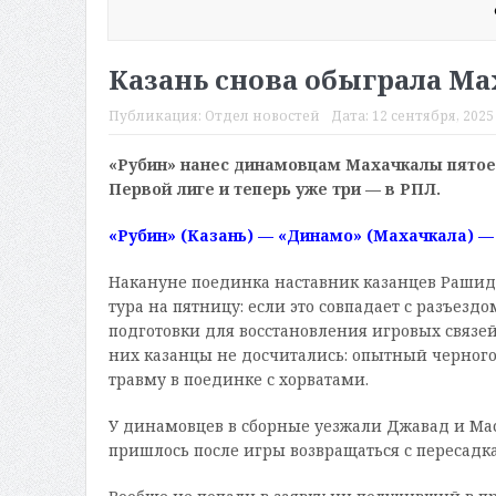
Казань снова обыграла Ма
Публикация:
Отдел новостей
Дата:
12 сентября, 2025 
«Рубин» нанес динамовцам Махачкалы пятое 
Первой лиге и теперь уже три — в РПЛ.
«Рубин» (Казань) — «Динамо» (Махачкала) — 1
Накануне поединка наставник казанцев Рашид
тура на пятницу: если это совпадает с разъез
подготовки для восстановления игровых связей.
них казанцы не досчитались: опытный черно
травму в поединке с хорватами.
У динамовцев в сборные уезжали Джавад и Маст
пришлось после игры возвращаться с пересадка