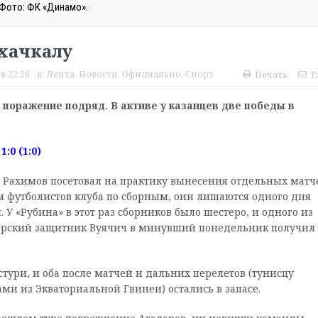
Фото: ФК «Динамо».
хачкалу
в 22:28
в:
Лента
,
Новости
,
Официально
,
Спорт
Печать
E
поражение подряд. В активе у казанцев две победы в
:0 (1:0)
 Рахимов посетовал на практику вынесения отдельных матч
дом футболистов клуба по сборным, они лишаются одного дня
 У «Рубина» в этот раз сборников было шестеро, и одного из
горский защитник Вуячич в минувший понедельник получил
ури, и оба после матчей и дальних перелетов (тунисцу
ми из Экваториальной Гвинеи) остались в запасе.