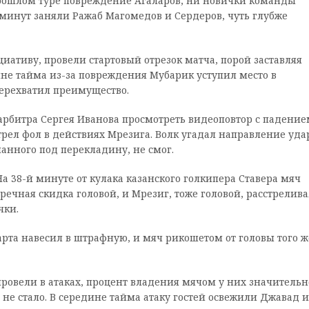
прошлом туре повреждение Агаларов, ни новички команды
минут заняли Ражаб Магомедов и Сердеров, чуть глубже
ативу, провели стартовый отрезок матча, порой заставляя
ине тайма из-за повреждения Мубарик уступил место в
перехватил преимущество.
 арбитра Сергея Иванова просмотреть видеоповтор с падение
рел фол в действиях Мрезига. Волк угадал направление удар
ланного под перекладину, не смог.
а 38-й минуте от кулака казанского голкипера Ставера мяч
речная скидка головой, и Мрезиг, тоже головой, расстрелива
чки.
арта навесил в штрафную, и мяч рикошетом от головы того ж
овели в атаках, процент владения мячом у них значительн
е не стало. В середине тайма атаку гостей освежили Джавад и