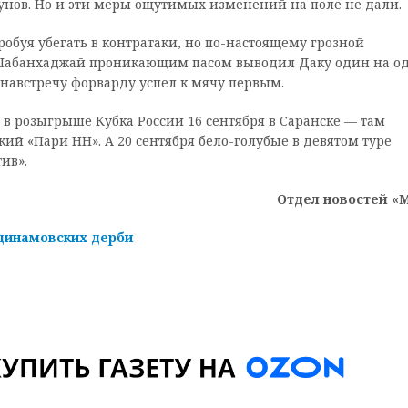
дунов. Но и эти меры ощутимых изменений на поле не дали.
робуя убегать в контратаки, но по-настоящему грозной
е Шабанхаджай проникающим пасом выводил Даку один на о
 навстречу форварду успел к мячу первым.
 розыгрыше Кубка России 16 сентября в Саранске — там
й «Пари НН». А 20 сентября бело-голубые в девятом туре
ив».
Отдел новостей «
динамовских дерби