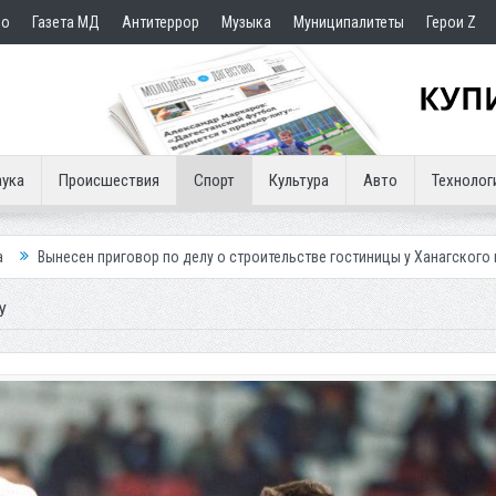
но
Газета МД
Антитеррор
Музыка
Муниципалитеты
Герои Z
ука
Происшествия
Спорт
Культура
Авто
Технолог
овор по делу о строительстве гостиницы у Ханагского водопада
Влас
У