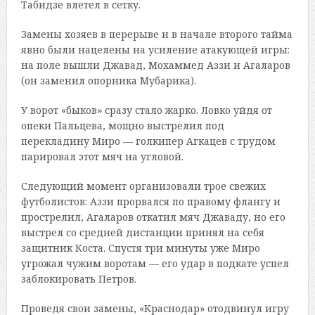
Табидзе влетел в сетку.
Замены хозяев в перерыве и в начале второго тайма
явно были нацелены на усиление атакующей игры:
на поле вышли Джавад, Мохаммед Аззи и Агаларов
(он заменил опорника Мубарика).
У ворот «быков» сразу стало жарко. Ловко уйдя от
опеки Пальцева, мощно выстрелил под
перекладину Миро — голкипер Агкацев с трудом
парировал этот мяч на угловой.
Следующий момент организовали трое свежих
футболистов: Аззи прорвался по правому флангу и
прострелил, Агаларов откатил мяч Джаваду, но его
выстрел со средней дистанции принял на себя
защитник Коста. Спустя три минуты уже Миро
угрожал чужим воротам — его удар в подкате успел
заблокировать Петров.
Проведя свои замены, «Краснодар» отодвинул игру