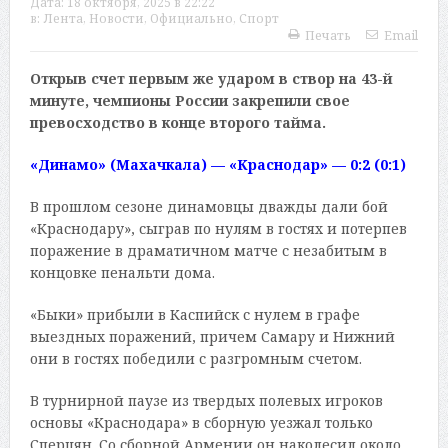
Дата:
18 октября, 2025 в 22:22
в:
Лента
,
Новости
,
Официально
,
Спорт
Печать
Email
Открыв счет первым же ударом в створ на 43-й
минуте, чемпионы России закрепили свое
превосходство в конце второго тайма.
«Динамо» (Махачкала) — «Краснодар» — 0:2 (0:1)
В прошлом сезоне динамовцы дважды дали бой
«Краснодару», сыграв по нулям в гостях и потерпев
поражение в драматичном матче с незабитым в
концовке пенальти дома.
«Быки» прибыли в Каспийск с нулем в графе
выездных поражений, причем Самару и Нижний
они в гостях победили с разгромным счетом.
В турнирной паузе из твердых полевых игроков
основы «Краснодара» в сборную уезжал только
Сперцян. Со сборной Армении он наколесил около