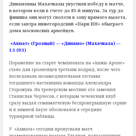
Динамовцы Махачкалы упустили победу в матче,
в котором вели в счете до 83-й минуты. За тур до
финиша они могут сползти в зону прямого вылета,
если завтра нижегородский «Пари НН» обыграет
дома московских армейцев.
«Ахмат» (Грозный) — «Динамо» (Махачкала) —
1:1 (0:1)
Поражение на старте чемпионата на «Анжи-Арене»
стало для грозненцев третьим подряд, после чего
последовала незамедлительная отставка
тогдашнего наставника команды Александра
Сторожука. На тренерском мостике его заменил
Станислав Черчесов, с которым чеченский клуб
сразу выдал семиматчевую беспроигрышную серию
и к зимней паузе обосновался в середине
турнирной таблицы.
У «Ахмата» сегодня пропускали матч
травмированные вратарь Ульянов, полузащитник