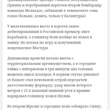
Пряхин и перебравший карточек второй бомбардир
команды Мелкадзе, забивший в чемпионате семь
голов (больше, девять, только у Касинтуры).
У махачкалинцев место в воротах занял
дебютировавший в Российской премьер-лиге
Карабашев, а голкипер Волк вообще не попал в
заявку. Не поехал на игру и получивший
повреждение Мастури.
Динамовцы провели начало матча с
территориальным преимуществом, а в середине
тайма с интервалом в три минуты два голевых
момента имел Агаларов. В первом случае рикошет
от Конате стал невольной острой передачей
дагестанскому форварду, удар низом которого
метров с 13 в дальний нижний угол в прыжке
парировал голкипер хозяев Шелия.
Во втором Мрезиг в середине поля «обокрал» Силву,