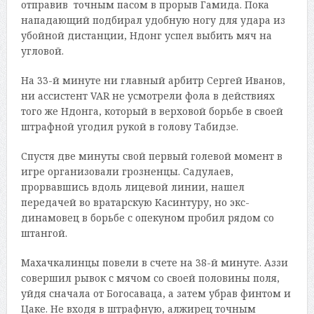
отправив точным пасом в прорыв Гамида. Пока
нападающий подбирал удобную ногу для удара из
убойной дистанции, Ндонг успел выбить мяч на
угловой.
На 33-й минуте ни главный арбитр Сергей Иванов,
ни ассистент VAR не усмотрели фола в действиях
того же Ндонга, который в верховой борьбе в своей
штрафной угодил рукой в голову Табидзе.
Спустя две минуты свой первый голевой момент в
игре организовали грозненцы. Садулаев,
прорвавшись вдоль лицевой линии, нашел
передачей во вратарскую Касинтуру, но экс-
динамовец в борьбе с опекуном пробил рядом со
штангой.
Махачкалинцы повели в счете на 38-й минуте. Аззи
совершил рывок с мячом со своей половины поля,
уйдя сначала от Богосаваца, а затем убрав финтом и
Цаке. Не входя в штрафную, алжирец точным