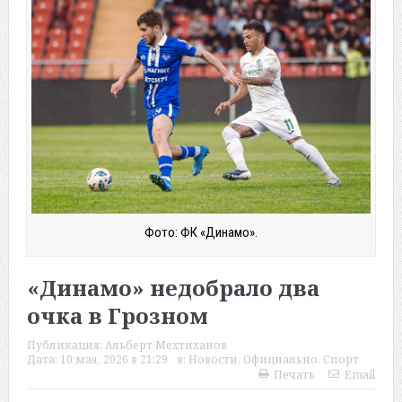
Фото: ФК «Динамо».
«Динамо» недобрало два
очка в Грозном
Публикация:
Альберт Мехтиханов
Дата:
10 мая, 2026 в 21:29
в:
Новости
,
Официально
,
Спорт
Печать
Email