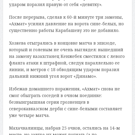
ударом поразил правую от себя «девятку».
После перерыва, сделав к 60-й минуте три замены,
«Ахмат» усилил давление на ворота сине-белых, но
существенно работы Карабашеву это не добавило.
Хозяева отыгрались в концовке матча в эпизоде,
который и голевым не очень выглядел: вышедший
на замену казахстанец Кенжебек сместился с левого
фланга атаки к штрафной, следуя параллельно ее
линии, и метров с 18 обводящим ударом поразил
дальний нижний угол ворот «Динамо».
Избежав домашнего поражения, «Ахмат» снова не
смог обыграть соседей в очном поединке:
безвыигрышная серия грозненцев в
северокавказском дерби с сине-белыми составляет
уже четыре матча.
Махачкалинцы, набрав 25 очков, остались на 14-м
месте, но завтра их может догнать (а по