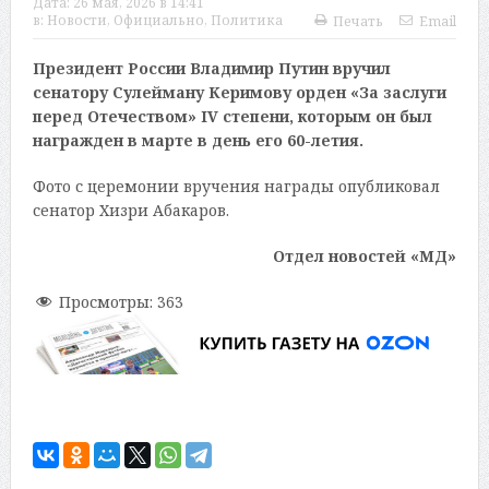
Дата:
26 мая, 2026 в 14:41
в:
Новости
,
Официально
,
Политика
Печать
Email
Президент России Владимир Путин вручил
сенатору Сулейману Керимову орден «За заслуги
перед Отечеством» IV степени, которым он был
награжден в марте в день его 60-летия.
Фото с церемонии вручения награды опубликовал
сенатор Хизри Абакаров.
Отдел новостей «МД»
Просмотры:
363