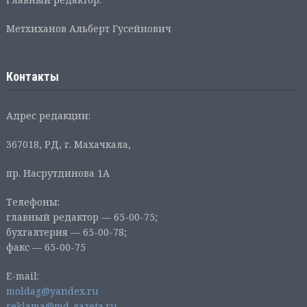
Метхиханов Альберт Гусейнович
Контакты
Адрес редакции:
367018, РД, г. Махачкала,
пр. Насрутдинова 1А
Телефоны:
главный редактор — 65-00-75;
бухгалтерия — 65-00-78;
факс — 65-00-75
E-mail:
moldag@yandex.ru
reklama@md-gazeta.ru