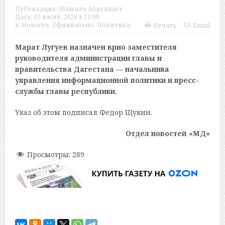
Публикация:
Шамиль Абдуллаев
Дата:
03 июня, 2026 в 12:08
в:
Новости
,
Официально
,
Политика
Печать
Email
Марат Лугуев назначен врио заместителя
руководителя администрации главы и
правительства Дагестана — начальника
управления информационной политики и пресс-
службы главы республики.
Указ об этом подписал Федор Щукин.
Отдел новостей «МД»
Просмотры:
289