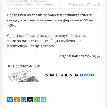
Дата:
05 июня, 2026 в 16:50
в:
Новости
,
Общество
,
Официально
Печать
Email
Состоялся очередной обмен военнопленными
между Россией и Украиной по формуле «185 на
185».
Среди освобожденных военнослужащих есть
четверо дагестанцев, сообщил омбудсмен
республики Запир Алхасов.
Отдел новостей «МД»
Просмотры:
200