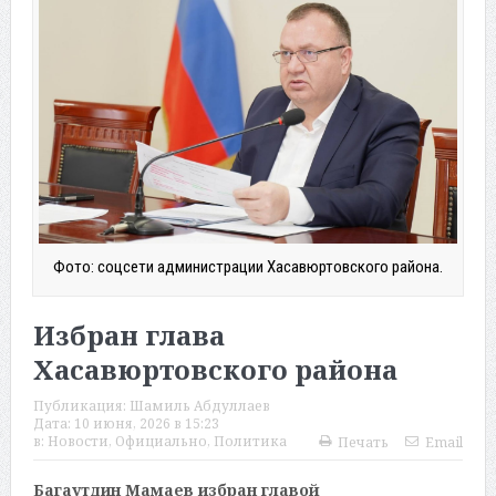
Фото: соцсети администрации Хасавюртовского района.
Избран глава
Хасавюртовского района
Публикация:
Шамиль Абдуллаев
Дата:
10 июня, 2026 в 15:23
в:
Новости
,
Официально
,
Политика
Печать
Email
Багаутдин Мамаев избран главой