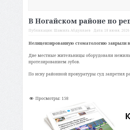
В Ногайском районе по р
Публикация:
Шамиль Абдуллаев
Дата:
18 июня, 2026 
Нелицензированную стоматологию закрыли в
Две местные жительницы оборудовали нежилы
протезированием зубов.
По иску районной прокуратуры суд запретил р
Просмотры:
158