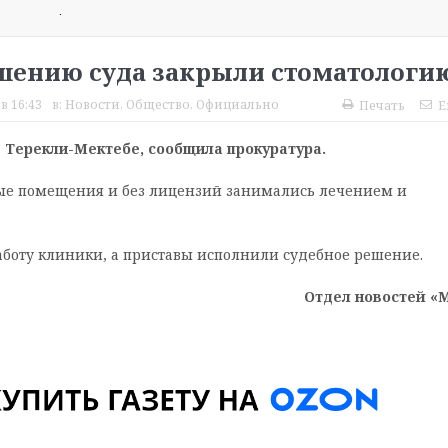
.
ешению суда закрыли стоматологи
в 16:43
в:
Новости
,
Общество
,
Официально
Печать
E
 Терекли-Мектебе, сообщила прокуратура.
е помещения и без лицензий занимались лечением и
аботу клиники, а приставы исполнили судебное решение.
Отдел новостей «