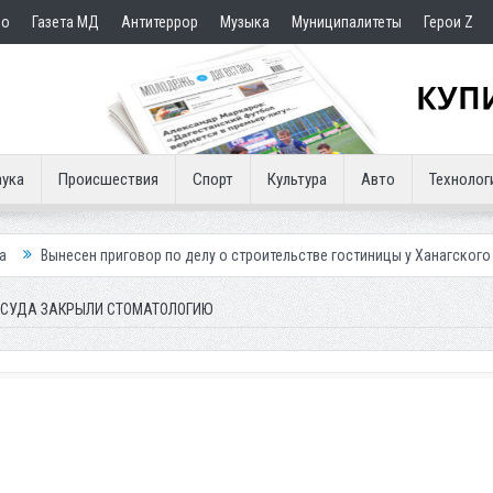
но
Газета МД
Антитеррор
Музыка
Муниципалитеты
Герои Z
ука
Происшествия
Спорт
Культура
Авто
Технолог
говор по делу о строительстве гостиницы у Ханагского водопада
Вла
 СУДА ЗАКРЫЛИ СТОМАТОЛОГИЮ