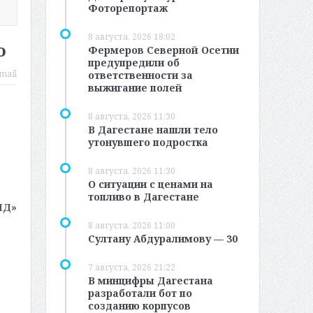
Фоторепортаж
8 августа, 2026 18:02
ю
Фермеров Северной Осетии
предупредили об
mail
ответственности за
выжигание полей
8 августа, 2026 11:30
В Дагестане нашли тело
утонувшего подростка
8 августа, 2026 11:30
О ситуации с ценами на
топливо в Дагестане
МД»
8 августа, 2026 11:00
Султану Абдуралимову — 30
7 августа, 2026 21:22
В минцифры Дагестана
разработали бот по
созданию корпусов