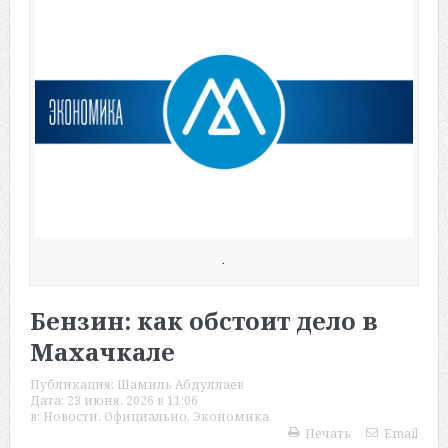
.
Бензин: как обстоит дело в
Махачкале
Публикация:
Шамиль Абдуллаев
Дата:
23 июня, 2026 в 11:06
в:
Новости
,
Официально
,
Экономика
Печать
Email