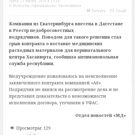
Дата:
23 июня, 2026 в 13:14
в:
Новости
,
Официально
,
Экономика
Печать
Email
Компания из Екатеринбурга внесена в Дагестане
в Реестр недобросовестных
подрядчиков. Поводом для такого решения стал
срыв контракта о поставке медицинских
расходных материалов для перинатального
центра Хасавюрта, сообщила антимонопольная
служба республики.
Медучреждение пожаловалось на неисполнение
заключенного контракта компанией «А8».
Подрядчик не явился на рассмотрение дела и не
представил доказательств о невозможности
исполнения договора, уточнили в УФАС.
Отдел новостей «МД»
Просмотры:
129