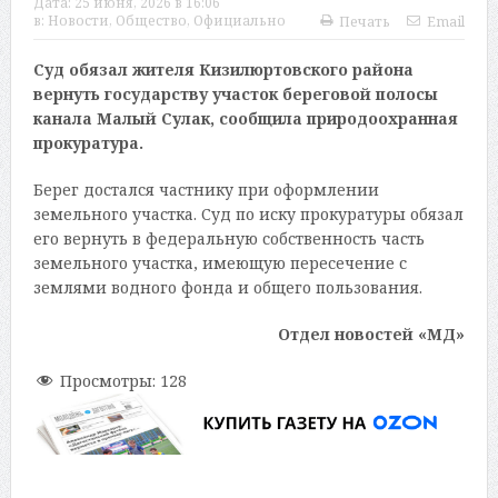
Дата:
25 июня, 2026 в 16:06
в:
Новости
,
Общество
,
Официально
Печать
Email
Суд обязал жителя Кизилюртовского района
вернуть государству участок береговой полосы
канала Малый Сулак, сообщила природоохранная
прокуратура.
Берег достался частнику при оформлении
земельного участка. Суд по иску прокуратуры обязал
его вернуть в федеральную собственность часть
земельного участка, имеющую пересечение с
землями водного фонда и общего пользования.
Отдел новостей «МД»
Просмотры:
128