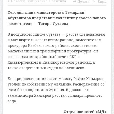
в:
Новости
,
Официально
,
Политика
Печать
Email
Сегодня глава министерства Темирлан
Абуталимов представил коллективу своего нового
заместителя — Тагира Сутаева.
В послужном списке Сутаева — работа следователем
в Хасавюрте и Новолакском районе, заместителем
прокурора Казбековского района, следователем
Махачкалинской транспортной прокуратуры, он
возглавлял межрайонный отдел СКР в
Хасавюртовском и Кизилюртовском районах, а
также следственный отдел по Каспийску.
Его предшественник на этом посту Рафик Ханзаров
уволен по собственному желанию. Распоряжение об
этом было подписано 24 июня. В должности
замминистра Ханзаров работал с января прошлого
года.
Отдел новостей «МД»