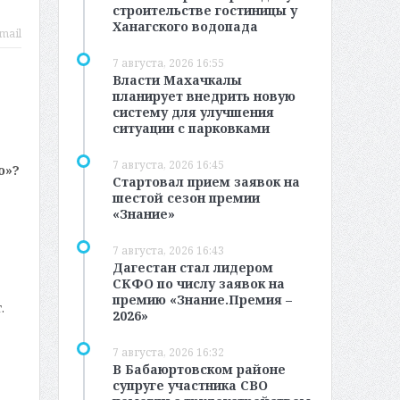
строительстве гостиницы у
Ханагского водопада
mail
7 августа, 2026 16:55
Власти Махачкалы
планирует внедрить новую
систему для улучшения
ситуации с парковками
7 августа, 2026 16:45
о»?
Стартовал прием заявок на
шестой сезон премии
«Знание»
7 августа, 2026 16:43
Дагестан стал лидером
СКФО по числу заявок на
премию «Знание.Премия –
.
2026»
7 августа, 2026 16:32
В Бабаюртовском районе
супруге участника СВО