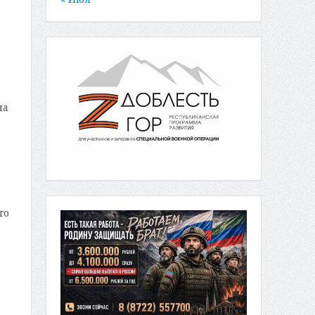
на
то