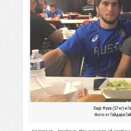
Заур Угуев (57 кг) и
Фото от Гайдара Га