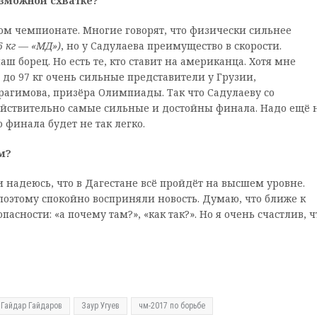
озможной схватке?
мом чемпионате. Многие говорят, что физически сильнее
6 кг — «МД»)
, но у Садулаева преимущество в скорости.
ш борец. Но есть те, кто ставит на американца. Хотя мне
се до 97 кг очень сильные представители у Грузии,
рагимова, призёра Олимпиады. Так что Садулаеву со
ействительно самые сильные и достойны финала. Надо ещё 
 финала будет не так легко.
м?
и надеюсь, что в Дагестане всё пройдёт на высшем уровне.
 поэтому спокойно восприняли новость. Думаю, что ближе к
асности: «а почему там?», «как так?». Но я очень счастлив, ч
Гайдар Гайдаров
Заур Угуев
чм-2017 по борьбе