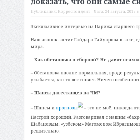
доказать, что они самые 
Публикация:
Корреспондент
Дата:
24 августа, 2017 в 
Эксклюзивное интервью из Парижа старшего т
Наш звонок застиг Гайдара Гайдарова в зале,
мира.
– Как обстановка в сборной? Не давит психол
– Обстановка вполне нормальная, вроде результ
улыбается, кто-то вес гоняет. Ничего особенног
– Шансы дагестанцев на ЧМ?
– Шансы и
прогнозы
– это не моё, никогда э
Настрой хороший. Разговаривал с нашим «бах
Шабановым, «узбеком» Магомедом Ибрагимовым
решительно.