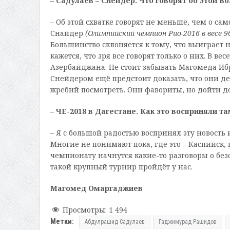
– Садулаев – Снейдер. Что говорят об этой в
– Об этой схватке говорят не меньше, чем о са
Снайдер
(Олимпийский чемпион Рио-2016 в весе 9
Большинство склоняется к тому, что выиграет на
кажется, что зря все говорят только о них. В ве
Азербайджана. Не стоит забывать Магомеда Иб
Снейдером ещё предстоит доказать, что они д
жребий посмотреть. Они фавориты, но дойти до
– ЧЕ-2018 в Дагестане. Как это восприняли та
– Я с большой радостью воспринял эту новость 
Многие не понимают пока, где это – Каспийск,
чемпионату начнутся какие-то разговоры о безоп
такой крупный турнир пройдёт у нас.
Магомед Омаргаджиев
Просмотры:
1 494
Метки:
Абдулрашид Садулаев
Гаджимурад Рашидов