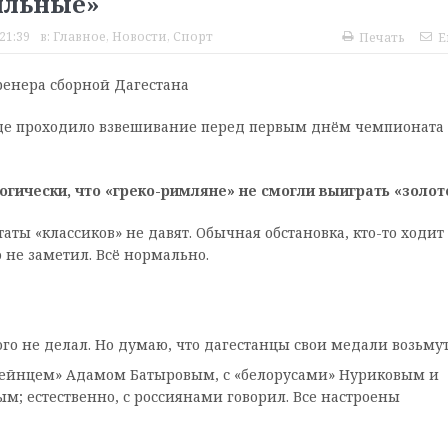
сильные»
21:39
в:
Главное
,
Новости
,
Спорт
Печать
E
ренера сборной Дагестана
 где проходило взвешивание перед первым днём чемпионата
огически, что «греко-римляне» не смогли выиграть «золот
аты «классиков» не давят. Обычная обстановка, кто-то ходит
о не заметил. Всё нормально.
того не делал. Но думаю, что дагестанцы свои медали возьмут
рейнцем» Адамом Батыровым, с «белорусами» Нуриковым и
; естественно, с россиянами говорил. Все настроены