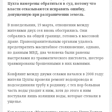
Цухта намерены обратиться в суд, потому что
власти отказываются исправить ошибку,
допущенную при разграничении земель.
В понедельник, 19 марта, отношения между
жителями двух сел вновь обострились. Они
собрались на общей границе, готовясь к массовой
драке. Правоохранительным органам удалось
предотвратить масштабное столкновение, однако,
по данным МВД, два человека были ранены
выстрелами из травматического пистолета, шестеро
травмированы брошенными в них камнями.
Конфликт между двумя селами начался в 2008 году:
жители Цухты провели ремонт водопровода и
подсоединили трубу к роднику, с тех пор большая
часть воды уходит к ним, хотя до этого к ним
поступали лишь излишки воды, которые стекали в
ущелье.
Как рассказал «Молодежке» глава села Чуни Талхат