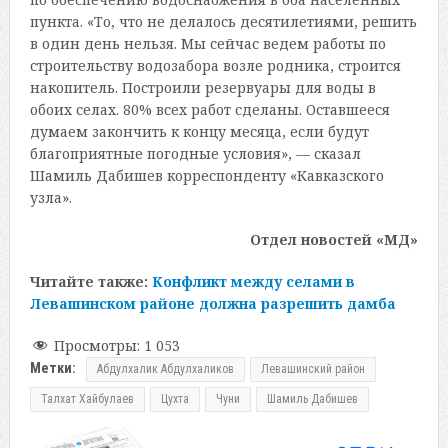
пункта. «То, что не делалось десятилетиями, решить
в один день нельзя. Мы сейчас ведем работы по
строительству водозабора возле родника, строится
накопитель. Построили резервуары для воды в
обоих селах. 80% всех работ сделаны. Оставшееся
думаем закончить к концу месяца, если будут
благоприятные погодные условия», — сказал
Шамиль Дабишев корреспонденту «Кавказского
узла».
Отдел новостей «МД»
Читайте также:
Конфликт между селами в
Левашинском районе должна разрешить дамба
Просмотры:
1 053
Метки:
Абдулхалик Абдулхаликов
Левашинский район
Талхат Хайбулаев
Цухта
Чуни
Шамиль Дабишев