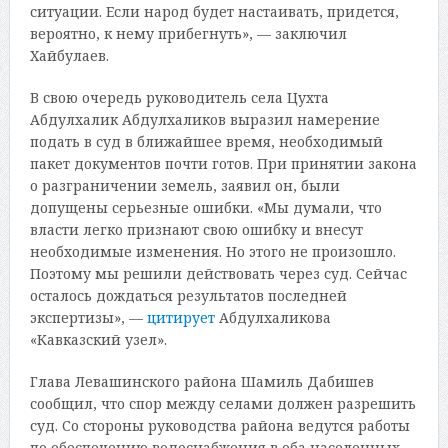
ситуации. Если народ будет настаивать, придется,
вероятно, к нему прибегнуть», — заключил
Хайбулаев.
В свою очередь руководитель села Цухта
Абдулхалик Абдулхаликов выразил намерение
подать в суд в ближайшее время, необходимый
пакет документов почти готов. При принятии закона
о разграничении земель, заявил он, были
допущены серьезные ошибки. «Мы думали, что
власти легко признают свою ошибку и внесут
необходимые изменения. Но этого не произошло.
Поэтому мы решили действовать через суд. Сейчас
осталось дождаться результатов последней
экспертизы», —
цитирует
Абдулхаликова
«Кавказский узел».
Глава Левашинского района Шамиль Дабишев
сообщил, что спор между селами должен разрешить
суд. Со стороны руководства района ведутся работы
по обеспечению водоснабжения в оба населенных