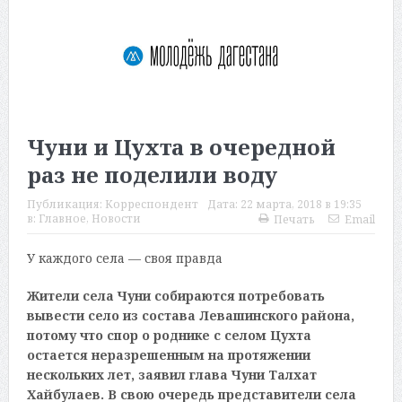
Чуни и Цухта в очередной
раз не поделили воду
Публикация:
Корреспондент
Дата:
22 марта, 2018 в 19:35
в:
Главное
,
Новости
Печать
Email
У каждого села — своя правда
Жители села Чуни собираются потребовать
вывести село из состава Левашинского района,
потому что спор о роднике с селом Цухта
остается неразрешенным на протяжении
нескольких лет, заявил глава Чуни Талхат
Хайбулаев. В свою очередь представители села