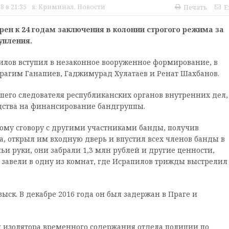
8 в 21:35
в:
Криминал
,
Новости
Печать
E
ен к 24 годам заключения в колонии строгого режима за
упления.
пилов вступил в незаконное вооруженное формирование, в
брагим Ганапиев, Гаджимурад Хулатаев и Ренат Шахбанов.
шего следователя республиканских органов внутренних дел,
дства на финансирование бандгруппы.
ьному сговору с другими участниками банды, получив
а, открыл им входную дверь и впустил всех членов банды в
ьи руки, они забрали 1,3 млн рублей и другие ценности,
 завели в одну из комнат, где Исрапилов трижды выстрелил
ск. В декабре 2016 года он был задержан в Праге и
 изолятора временного содержания отдела полиции по