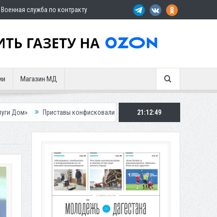
Военная служба по контракту
ии
Магазин МД
ставы конфисковали двух бурых медведей у жителя Дагестана
21:12:50
Роспо