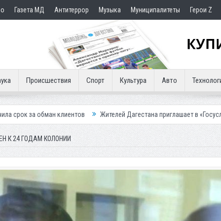
но
Газета МД
Антитеррор
Музыка
Муниципалитеты
Герои Z
ука
Происшествия
Спорт
Культура
Авто
Технолог
 клиентов
Жителей Дагестана приглашает в «Госуслуги Дом»
При
Н К 24 ГОДАМ КОЛОНИИ