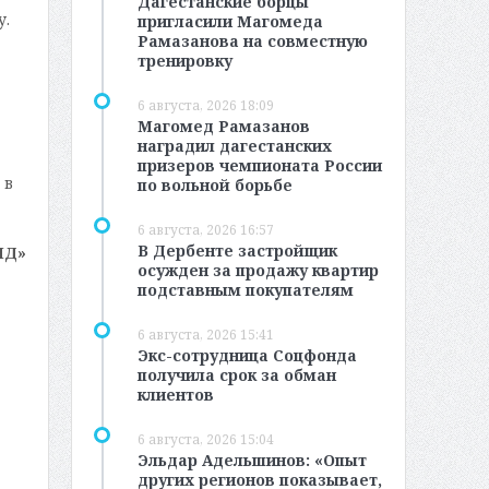
Дагестанские борцы
у.
пригласили Магомеда
Рамазанова на совместную
тренировку
6 августа, 2026 18:09
Магомед Рамазанов
наградил дагестанских
призеров чемпионата России
 в
по вольной борьбе
6 августа, 2026 16:57
В Дербенте застройщик
МД»
осужден за продажу квартир
подставным покупателям
6 августа, 2026 15:41
Экс-сотрудница Соцфонда
получила срок за обман
клиентов
6 августа, 2026 15:04
Эльдар Адельшинов: «Опыт
других регионов показывает,