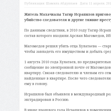
Публикация:
Шамиль Абдуллаев
Дата:
11 апреля, 201
Житель Махачкалы Тагир Исрапилов приговор
убийство следователя и другие тяжкие прест
По данным следствия, в 2010 году Тагир Исра
состав которого входили Арслан Магомедов, И
Магомедов решил убить отца Хулатаева — стар
чтобы завладеть его имуществом и добыть сре
1 августа 2010 года Хулатаев, по предварител
сообщение по электронной почте от Магомедов
квартиру. Связав следователю и членам его сем
найденные в квартире. После чего следователя
ему в голову.
Исрапилов был объявлен в международный розы
экстрадирован в Россию.
В июне прошлого года Исрапилов в помещении