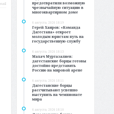
предотвратили возможную
mail
чрезвычайную ситуацию в
многоквартирном доме
6 августа, 2026 18:19
Герей Хаиров: «Команда
Дагестана» откроет
молодым юристам путь на
государственную службу
6 августа, 2026 18:13
Махач Муртазалиев:
дагестанские борцы готовы
достойно представить
Россию на мировой арене
6 августа, 2026 18:11
Дагестанские борцы
рассчитывают успешно
выступить на чемпионате
мира
6 августа, 2026 18:10