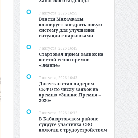
Ханагского водопада
7 августа, 2026 16:55
Власти Махачкалы
планирует внедрить новую
систему для улучшения
ситуации с парковками
7 августа, 2026 16:45
Стартовал прием заявок на
шестой сезон премии
«Знание»
7 августа, 2026 16:43
Дагестан стал лидером
СКФО по числу заявок на
премию «Знание.Премия –
2026»
7 августа, 2026 16:32
В Бабаюртовском районе
супруге участника СВО
помогли с трудоустройством