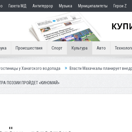
но
Газета МД
Антитеррор
Музыка
Муниципалитеты
Герои Z
ука
Происшествия
Спорт
Культура
Авто
Технолог
ского водопада
Власти Махачкалы планирует внедрить новую систему
ТРА ПОЭЗИИ ПРОЙДЕТ «КИНОМАЙ»