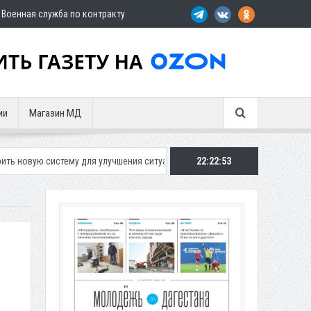
Военная служба по контракту
ии
Магазин МД
 для улучшения ситуации с парковками
Махачкалинское «Динамо» пр
22:22:54