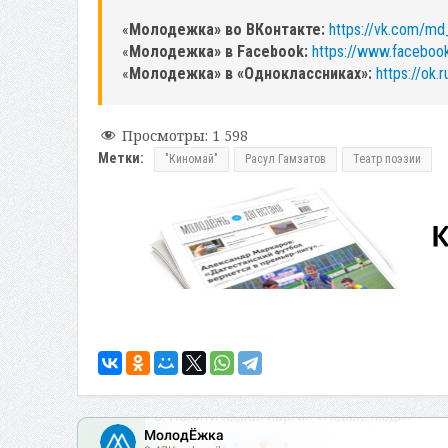
«
Молодежка» во ВКонтакте:
https://vk.com/md
«
Молодежка» в Facebook:
https://www.facebo
«
Молодежка» в «Одноклассниках»:
https://ok.
Просмотры:
1 598
Метки:
"Киномай"
Расул Гамзатов
Театр поэзии