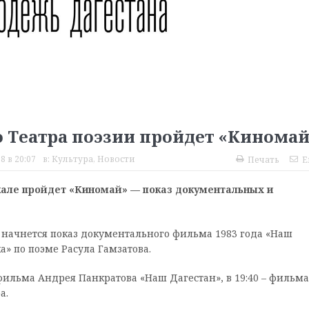
 Театра поэзии пройдет «Киномай
8 в 20:07
в:
Культура
,
Новости
Печать
E
чкале пройдет «Киномай» — показ документальных и
00 начнется показ документального фильма 1983 года «Наш
а» по поэме Расула Гамзатова.
 фильма Андрея Панкратова «Наш Дагестан», в 19:40 – фильма
а.