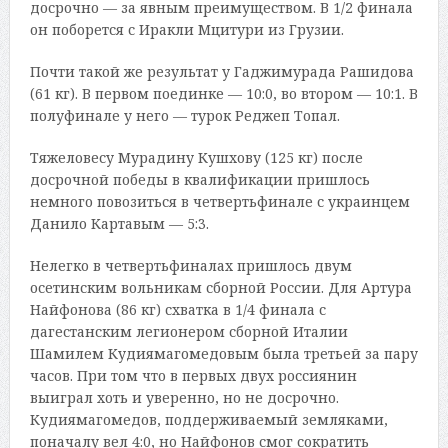
досрочно — за явным преимуществом. В 1/2 финала
он поборется с Иракли Мцитури из Грузии.
Почти такой же результат у Гаджимурада Рашидова
(61 кг). В первом поединке — 10:0, во втором — 10:1. В
полуфинале у него — турок Реджеп Топал.
Тяжеловесу Мурадину Кушхову (125 кг) после
досрочной победы в квалификации пришлось
немного повозиться в четвертьфинале с украинцем
Данило Картавым — 5:3.
Нелегко в четвертьфиналах пришлось двум
осетинским вольникам сборной России. Для Артура
Найфонова (86 кг) схватка в 1/4 финала с
дагестанским легионером сборной Италии
Шамилем Кудиямагомедовым была третьей за пару
часов. При том что в первых двух россиянин
выиграл хоть и уверенно, но не досрочно.
Кудиямагомедов, поддерживаемый земляками,
поначалу вел 4:0, но Найфонов смог сократить