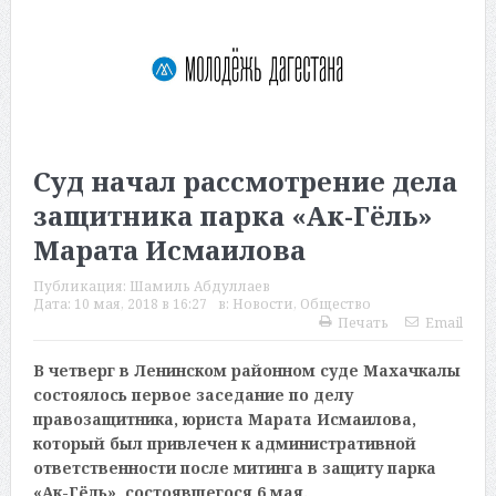
Суд начал рассмотрение дела
защитника парка «Ак-Гёль»
Марата Исмаилова
Публикация:
Шамиль Абдуллаев
Дата:
10 мая, 2018 в 16:27
в:
Новости
,
Общество
Печать
Email
В четверг в Ленинском районном суде Махачкалы
состоялось первое заседание по делу
правозащитника, юриста Марата Исмаилова,
который был привлечен к административной
ответственности после митинга в защиту парка
«Ак-Гёль», состоявшегося 6 мая.