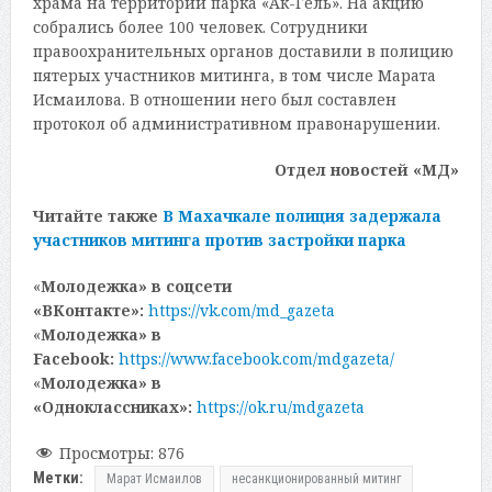
храма на территории парка «Ак-Гёль». На акцию
собрались более 100 человек. Сотрудники
правоохранительных органов доставили в полицию
пятерых участников митинга, в том числе Марата
Исмаилова. В отношении него был составлен
протокол об административном правонарушении.
Отдел новостей «МД»
Читайте также
В Махачкале полиция задержала
участников митинга против застройки парка
«
Молодежка» в соцсети
«ВКонтакте»:
https://vk.com/md_gazeta
«
Молодежка» в
Facebook:
https://www.facebook.com/mdgazeta/
«
Молодежка» в
«Одноклассниках»:
https://ok.ru/mdgazeta
Просмотры:
876
Метки:
Марат Исмаилов
несанкционированный митинг