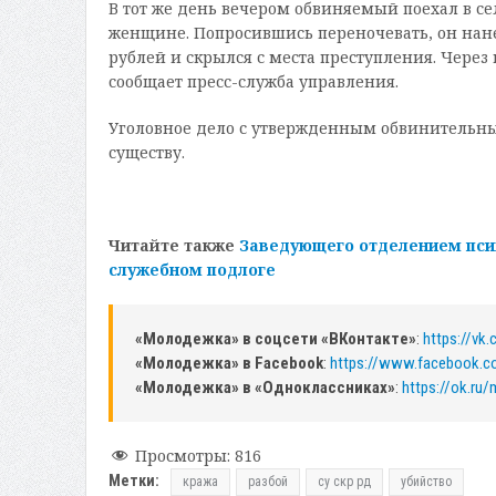
В тот же день вечером обвиняемый поехал в се
женщине. Попросившись переночевать, он нане
рублей и скрылся с места преступления. Через
сообщает пресс-служба управления.
Уголовное дело с утвержденным обвинительны
существу.
Читайте также
Заведующего отделением псих
служебном подлоге
«Молодежка» в соцсети «ВКонтакте»
:
https://vk
«Молодежка» в Facebook
:
https://www.facebook.
«Молодежка» в «Одноклассниках»
:
https://ok.ru
Просмотры:
816
Метки:
кража
разбой
су скр рд
убийство