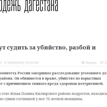
т судить за убийство, разбой и
18
в:
Криминал
,
Новости
Печать
E
комитета России завершило расследование уголовного де
района. Он обвиняется в краже, убийстве из корыстных
ое с причинением тяжкого вреда здоровью потерпевшей.
 в селе Ясная Поляна Кизлярского района подросток, находясь
из сумки гостившей у нее 70-летней женщины.