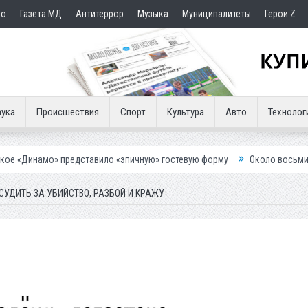
но
Газета МД
Антитеррор
Музыка
Муниципалитеты
Герои Z
ука
Происшествия
Спорт
Культура
Авто
Технолог
редставило «эпичную» гостевую форму
Около восьми тысяч человек 
СУДИТЬ ЗА УБИЙСТВО, РАЗБОЙ И КРАЖУ