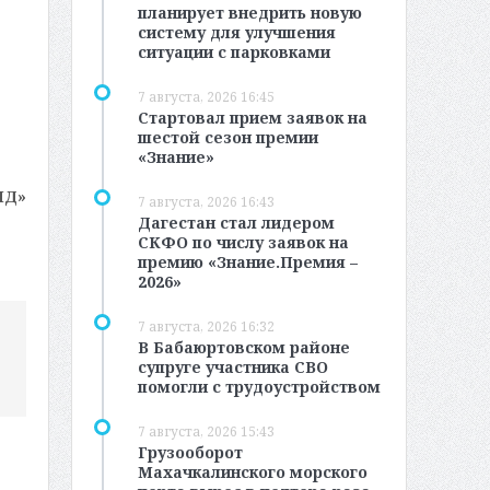
планирует внедрить новую
систему для улучшения
ситуации с парковками
7 августа, 2026 16:45
Стартовал прием заявок на
шестой сезон премии
«Знание»
МД»
7 августа, 2026 16:43
Дагестан стал лидером
СКФО по числу заявок на
премию «Знание.Премия –
2026»
7 августа, 2026 16:32
В Бабаюртовском районе
супруге участника СВО
помогли с трудоустройством
7 августа, 2026 15:43
Грузооборот
Махачкалинского морского