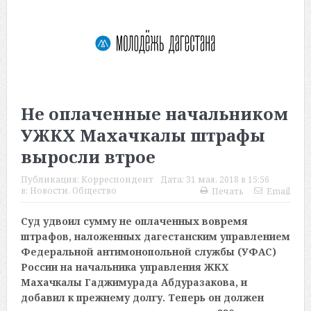
Не оплаченные начальником
УЖКХ Махачкалы штрафы
выросли втрое
Публикация:
Корреспондент
Дата:
31 мая, 2018 в 15:56
в:
Новости
,
Общество
Печать
Email
Суд удвоил сумму не оплаченных вовремя
штрафов, наложенных дагестанским управлением
Федеральной антимонопольной службы (УФАС)
России на начальника управления ЖКХ
Махачкалы Гаджимурада Абдуразакова, и
добавил к прежнему долгу. Теперь он должен