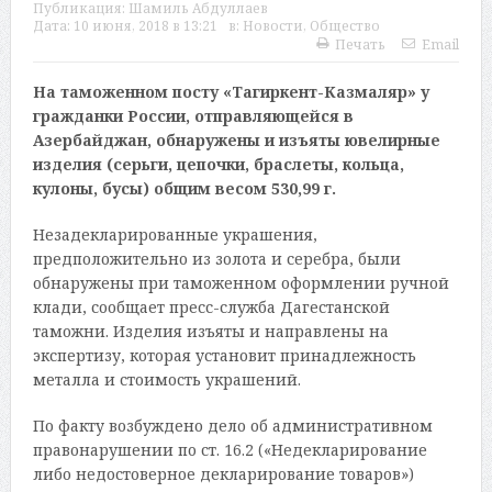
Публикация:
Шамиль Абдуллаев
Дата:
10 июня, 2018 в 13:21
в:
Новости
,
Общество
Печать
Email
На таможенном посту «Тагиркент-Казмаляр» у
гражданки России, отправляющейся в
Азербайджан, обнаружены и изъяты ювелирные
изделия (серьги, цепочки, браслеты, кольца,
кулоны, бусы) общим весом 530,99 г.
Незадекларированные украшения,
предположительно из золота и серебра, были
обнаружены при таможенном оформлении ручной
клади, сообщает пресс-служба Дагестанской
таможни. Изделия изъяты и направлены на
экспертизу, которая установит принадлежность
металла и стоимость украшений.
По факту возбуждено дело об административном
правонарушении по ст. 16.2 («Недекларирование
либо недостоверное декларирование товаров»)