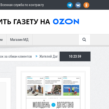
Военная служба по контракту
ии
Магазин МД
нтов
Жителей Дагестана приглашает в «Госуслуги Дом»
10:24:00
Приставы 