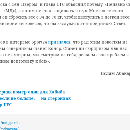
ва с Сен-Пьером, и глава UFC объяснил почему: «Недавно С
 – «МД»), а потом не стал защищать титул. Мне после этого
 он сбросить вес с 84 до 70 кг, чтобы выступить в легкой вес
визионе легковесов, чтобы заслужить этот поединок? Ответ:
ов в интервью Sport24
признался
, что рад этим новостям из
м соперником станет Конор. Станет ли сюрпризом для нас
его не смотрим, мы смотрим на себя, решаем свои проблемы.
нем подготовку к бою».
Ислам Абака
рник номер один для Хабиба
если не больше, — на стероидах
р UFC
om/md_gazeta
/mdgazeta/