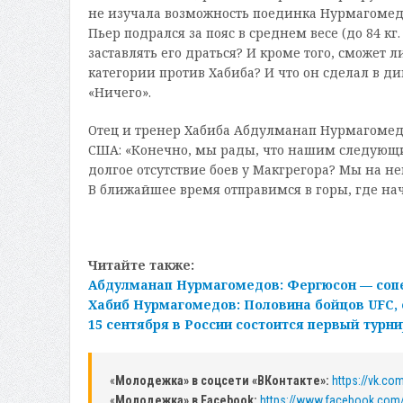
не изучала возможность поединка Нурмагомедо
Пьер подрался за пояс в среднем весе (до 84 кг.
заставлять его драться? И кроме того, сможет ли
категории против Хабиба? И что он сделал в ди
«Ничего».
Отец и тренер Хабиба Абдулманап Нурмагомед
США: «Конечно, мы рады, что нашим следующи
долгое отсутствие боев у Макгрегора? Мы на н
В ближайшее время отправимся в горы, где нач
Читайте также:
Абдулманап Нурмагомедов: Фергюсон — сопе
Хабиб Нурмагомедов: Половина бойцов UFC, 
15 сентября в России состоится первый турни
«
Молодежка» в соцсети «ВКонтакте»:
https://vk.c
«
Молодежка» в Facebook:
https://www.facebook.com