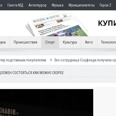
но
Газета МД
Антитеррор
Музыка
Муниципалитеты
Герои Z
ука
Происшествия
Спорт
Культура
Авто
Технолог
покупателям
Экс-сотрудница Соцфонда получила срок за обман клие
 ДОЛЖЕН СОСТОЯТЬСЯ КАК МОЖНО СКОРЕЕ