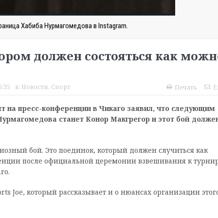
аница Хабиба Нурмагомедова в Instagram.
гором должен состояться как можн
5:35
в:
Новости
,
Спорт
Печать
E
т на пресс-конференции в Чикаго заявил, что следующим
Нурмагомедова станет Конор Макгрегор и этот бой долже
иозный бой. Это поединок, который должен случиться как
еренции после официальной церемонии взвешивания к турни
го.
rts Joe, который рассказывает и о нюансах организации этог