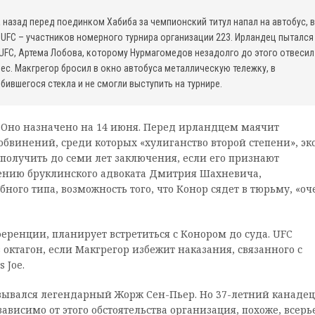
назад перед поединком Хабиба за чемпионский титул напал на автобус, в
 UFC – участников номерного турнира организации 223. Ирландец пытался
 UFC, Артема Лобова, которому Нурмагомедов незадолго до этого отвесил
с. Макгрегор бросил в окно автобуса металлическую тележку, в
бившегося стекла и не смогли выступить на турнире.
. Оно назначено на 14 июня. Перед ирландцем маячит
 обвинений, среди которых «хулиганство второй степени», экс
получить до семи лет заключения, если его признают
нению бруклинского адвоката Дмитрия Шахневича,
ого типа, возможность того, что Конор сядет в тюрьму, «оч
ференции, планирует встретиться с Конором до суда. UFC
 октагон, если Макгрегор избежит наказания, связанного с
 Joe.
зывался легендарный Жорж Сен-Пьер. Но 37-летний канадец
ависимо от этого обстоятельства организация, похоже, всерь