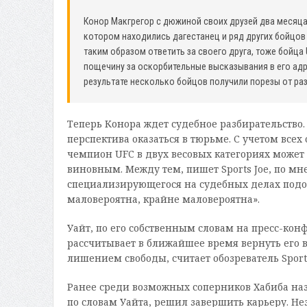
Конор Макгрегор с дюжиной своих друзей два месяца 
котором находились дагестанец и ряд других бойцов
таким образом ответить за своего друга, тоже бойца
пощечину за оскорбительные высказывания в его адре
результате несколько бойцов получили порезы от раз
Теперь Конора ждет судебное разбирательство
перспектива оказаться в тюрьме. С учетом всех
чемпион UFC в двух весовых категориях может 
виновным. Между тем, пишет Sports Joe, по м
специализирующегося на судебных делах подобн
маловероятна, крайне маловероятна».
Уайт, по его собственным словам на пресс-кон
рассчитывает в ближайшее время вернуть его в
лишением свободы, считает обозреватель Sports
Ранее среди возможных соперников Хабиба на
по словам Уайта, решил завершить карьеру. Нез