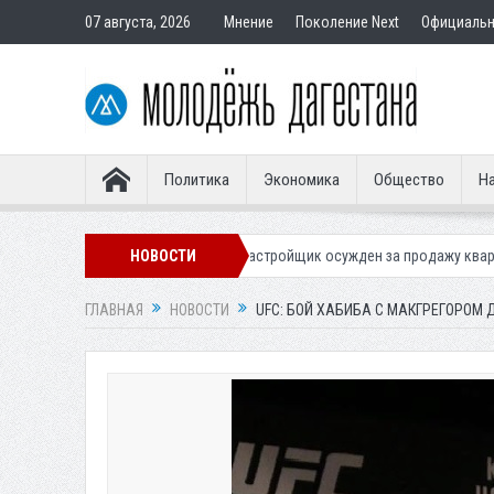
07 августа, 2026
Мнение
Поколение Next
Официаль
Политика
Экономика
Общество
На
ле
В Дербенте застройщик осужден за продажу квартир подставным 
НОВОСТИ
ГЛАВНАЯ
НОВОСТИ
UFC: БОЙ ХАБИБА С МАКГРЕГОРОМ