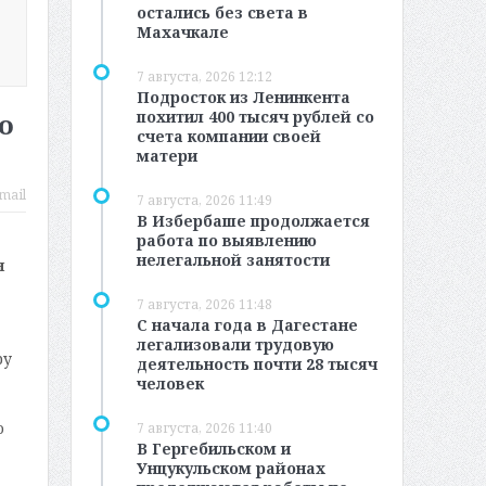
остались без света в
Махачкале
7 августа, 2026 12:12
Подросток из Ленинкента
похитил 400 тысяч рублей со
о
счета компании своей
матери
mail
7 августа, 2026 11:49
В Избербаше продолжается
работа по выявлению
нелегальной занятости
н
7 августа, 2026 11:48
С начала года в Дагестане
легализовали трудовую
ру
деятельность почти 28 тысяч
человек
о
7 августа, 2026 11:40
В Гергебильском и
Унцукульском районах