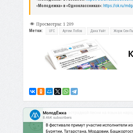
«
Молодежка» в «Одноклассниках»:
https://ok.ru/mdg
Просмотры:
1 209
Метки:
UFC
Артем Лобов
Дана Уайт
Жорж Сен-Пь