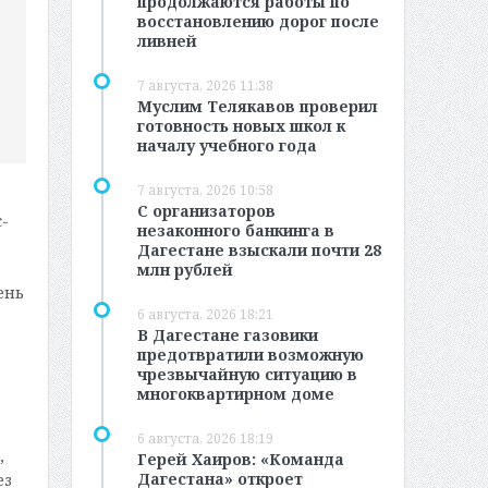
продолжаются работы по
восстановлению дорог после
ливней
7 августа, 2026 11:38
Муслим Телякавов проверил
готовность новых школ к
началу учебного года
7 августа, 2026 10:58
С организаторов
-
незаконного банкинга в
Дагестане взыскали почти 28
млн рублей
ень
6 августа, 2026 18:21
В Дагестане газовики
предотвратили возможную
чрезвычайную ситуацию в
многоквартирном доме
6 августа, 2026 18:19
,
Герей Хаиров: «Команда
Дагестана» откроет
ез