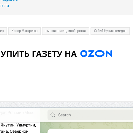
azeta
ер
Конор Макгрегор
смешанные единоборства
Хабиб Нурмагомедов