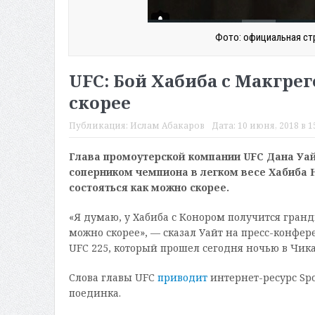
Фото: официальная стр
UFC: Бой Хабиба с Макгре
скорее
Публикация:
Ислам Абакаров
Дата:
10 июня, 2018 в 1
Глава промоутерской компании UFC Дана Уай
соперником чемпиона в легком весе Хабиба 
состояться как можно скорее.
«Я думаю, у Хабиба с Конором получится гранд
можно скорее», — сказал Уайт на пресс-конф
UFC 225, который прошел сегодня ночью в Чика
Слова главы UFC
приводит
интернет-ресурс Spo
поединка.