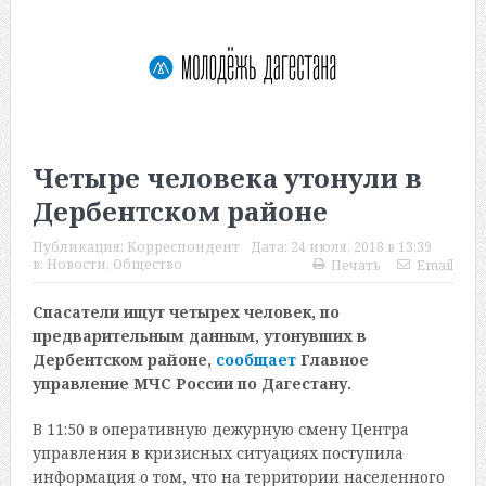
Четыре человека утонули в
Дербентском районе
Публикация:
Корреспондент
Дата:
24 июля, 2018 в 13:39
в:
Новости
,
Общество
Печать
Email
Спасатели ищут четырех человек, по
предварительным данным, утонувших в
Дербентском районе,
сообщает
Главное
управление МЧС России по Дагестану.
В 11:50 в оперативную дежурную смену Центра
управления в кризисных ситуациях поступила
информация о том, что на территории населенного