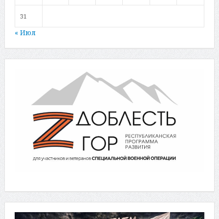
31
« Июл