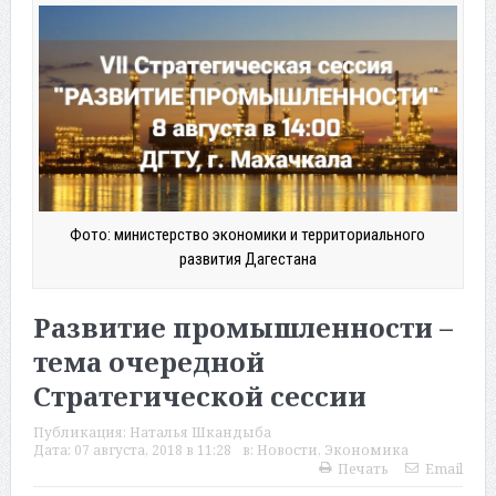
Фото: министерство экономики и территориального
развития Дагестана
Развитие промышленности –
тема очередной
Стратегической сессии
Публикация:
Наталья Шкандыба
Дата:
07 августа, 2018 в 11:28
в:
Новости
,
Экономика
Печать
Email