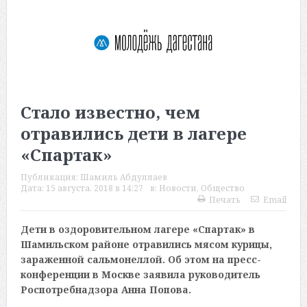
Стало известно, чем
отравились дети в лагере
«Спартак»
Публикация:
Шамиль Абдуллаев
Дата:
15 августа, 2018 в 14:27
в:
Новости
,
Общество
Печать
Email
Дети в оздоровительном лагере «Спартак» в
Шамильском районе отравились мясом курицы,
зараженной сальмонеллой. Об этом на пресс-
конференции в Москве заявила руководитель
Роспотребнадзора Анна Попова.