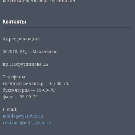
Мехтиханов Альберт Гусейнович
Контакты
Адрес редакции:
367018, РД, г. Махачкала,
пр. Насрутдинова 1А
Телефоны:
главный редактор — 65-00-75;
бухгалтерия — 65-00-78;
факс — 65-00-75
E-mail:
moldag@yandex.ru
reklama@md-gazeta.ru