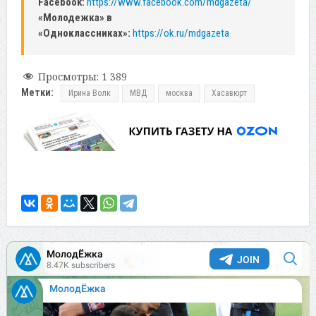
Facebook:
https://www.facebook.com/mdgazeta/
«Молодежка» в
«Одноклассниках»:
https://ok.ru/mdgazeta
Просмотры:
1 389
Метки:
Ирина Волк
МВД
москва
Хасавюрт