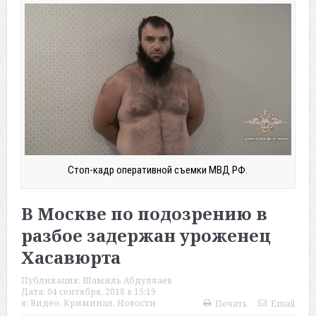
Стоп-кадр оперативной съемки МВД РФ.
В Москве по подозрению в
разбое задержан уроженец
Хасавюрта
Публикация:
Шамиль Абдуллаев
Дата:
04 сентября, 2018 в 15:19
в:
Видео
,
Криминал
,
Новости
Печать
Email