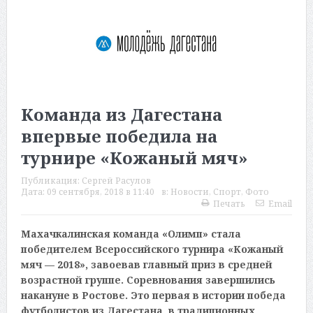
Команда из Дагестана
впервые победила на
турнире «Кожаный мяч»
Публикация:
Сергей Расулов
Дата:
09 сентября, 2018 в 11:40
в:
Новости
,
Спорт
,
Фото
Печать
Email
Махачкалинская команда «Олимп» стала
победителем Всероссийского турнира «Кожаный
мяч — 2018», завоевав главный приз в средней
возрастной группе. Соревнования завершились
накануне в Ростове. Это первая в истории победа
футболистов из Дагестана в традиционных