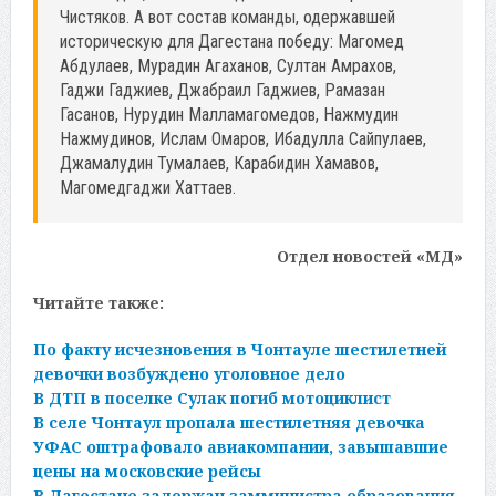
Чистяков. А вот состав команды, одержавшей
историческую для Дагестана победу: Магомед
Абдулаев, Мурадин Агаханов, Султан Амрахов,
Гаджи Гаджиев, Джабраил Гаджиев, Рамазан
Гасанов, Нурудин Малламагомедов, Нажмудин
Нажмудинов, Ислам Омаров, Ибадулла Сайпулаев,
Джамалудин Тумалаев, Карабидин Хамавов,
Магомедгаджи Хаттаев.
Отдел новостей «МД»
Читайте также:
По факту исчезновения в Чонтауле шестилетней
девочки возбуждено уголовное дело
В ДТП в поселке Сулак погиб мотоциклист
В селе Чонтаул пропала шестилетняя девочка
УФАС оштрафовало авиакомпании, завышавшие
цены на московские рейсы
В Дагестане задержан замминистра образования