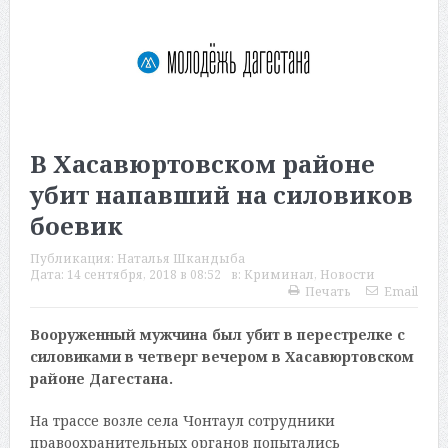
В Хасавюртовском районе
убит напавший на силовиков
боевик
Публикация:
Наталья Шкандыба
Дата:
14 сентября, 2018 в 08:52
в:
Криминал
,
Новости
Печать
Email
Вооруженный мужчина был убит в перестрелке с
силовиками в четверг вечером в Хасавюртовском
районе Дагестана.
На трассе возле села Чонтаул сотрудники
правоохранительных органов попытались