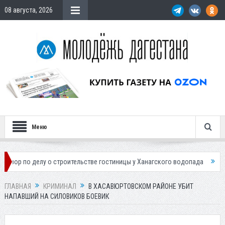
08 августа, 2026
Меню
елу о строительстве гостиницы у Ханагского водопада
Власти Махач
ГЛАВНАЯ
КРИМИНАЛ
В ХАСАВЮРТОВСКОМ РАЙОНЕ УБИТ
НАПАВШИЙ НА СИЛОВИКОВ БОЕВИК