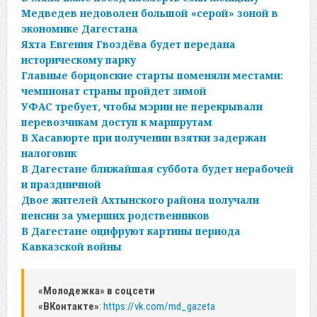
Медведев недоволен большой «серой» зоной в
экономике Дагестана
Яхта Евгения Гвоздёва будет передана
историческому парку
Главные борцовские старты поменяли местами:
чемпионат страны пройдет зимой
УФАС требует, чтобы мэрии не перекрывали
перевозчикам доступ к маршрутам
В Хасавюрте при получении взятки задержан
налоговик
В Дагестане ближайшая суббота будет нерабочей
и праздничной
Двое жителей Ахтынского района получали
пенсии за умерших родственников
В Дагестане оцифруют картины периода
Кавказской войны
«Молодежка» в соцсети
«ВКонтакте»
:
https://vk.com/md_gazeta