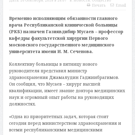
Дата:
16 сентября, 2018 в 18:07
в:
Новости
,
Общество
Печать
Email
Временно исполняющим обязанности главного
врача Республиканской клинической больницы
(РКБ) назначен Газиявдибир Мусаев – профессор
кафедры факультетской хирургии Первого
московского государственного медицинского
университета имени И. М. Сеченова.
Коллективу больницы в пятницу нового
руководителя представил министр
здравоохранения Джамалудин Гаджиибрагимов.
Он сообщил, что Мусаев – хирург высшей
квалификации, имеет звание доктора медицинских
наук и огромный опыт работы на руководящих
должностях.
«Одна из приоритетных задач, которая стоит
сегодня перед министерством здравоохранения и
всеми республиканскими медицинскими