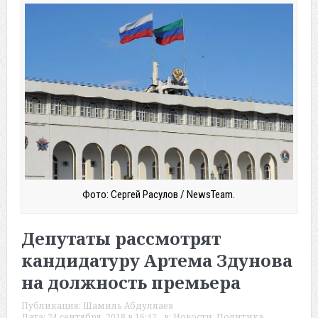
Фото: Сергей Расулов / NewsTeam.
Депутаты рассмотрят
кандидатуру Артема Здунова
на должность премьера
Публикация:
Шамиль Абдуллаев
Дата:
24 сентября, 2018 в 16:42
в:
Новости
,
Политика