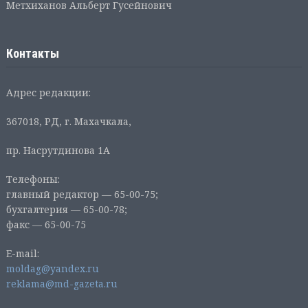
Метхиханов Альберт Гусейнович
Контакты
Адрес редакции:
367018, РД, г. Махачкала,
пр. Насрутдинова 1А
Телефоны:
главный редактор — 65-00-75;
бухгалтерия — 65-00-78;
факс — 65-00-75
E-mail:
moldag@yandex.ru
reklama@md-gazeta.ru