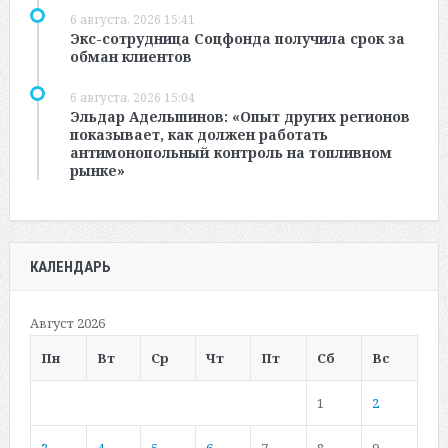
6 августа, 2026 15:41
Экс-сотрудница Соцфонда получила срок за
обман клиентов
6 августа, 2026 15:04
Эльдар Адельшинов: «Опыт других регионов
показывает, как должен работать
антимонопольный контроль на топливном
рынке»
КАЛЕНДАРЬ
Август 2026
Пн
Вт
Ср
Чт
Пт
Сб
Вс
1
2
3
4
5
6
7
8
9